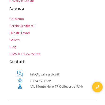
Privacy e Cookie
Azienda
Chi siamo
Perché Sceglierci
I Nostri Lavori
Gallery
Blog
P.IVA IT14636761000
Contatti
info@dvairservice.it
0774 1730591
Via Monte Nero 77 Colleverde (RM)