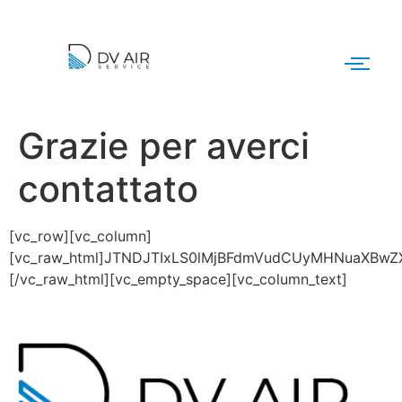
Grazie per averci
contattato
[vc_row][vc_column]
[vc_raw_html]JTNDJTIxLS0lMjBFdmVudCUyMHNuaXBw
[/vc_raw_html][vc_empty_space][vc_column_text]