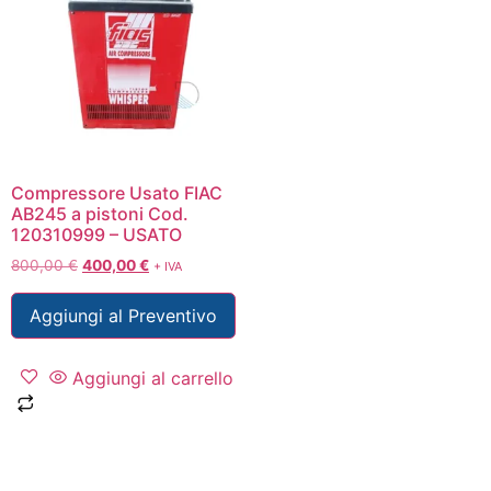
Compressore Usato FIAC
AB245 a pistoni Cod.
120310999 – USATO
800,00
€
400,00
€
+ IVA
Aggiungi al Preventivo
Aggiungi al carrello