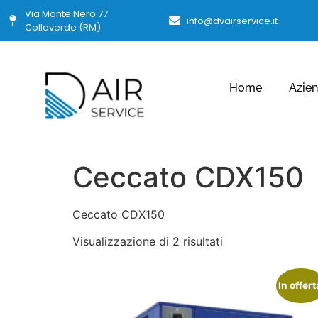
Via Monte Nero 77
info@dvairservice.it
Colleverde (RM)
Home
Azie
Ceccato CDX150
Ceccato CDX150
Visualizzazione di 2 risultati
In offert