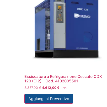
Essiccatore a Refrigerazione Ceccato CDX
120 (E12) – Cod. 4102005501
8.387,00
€
4.612,00
€
+ IVA
Aggiungi al Preventivo