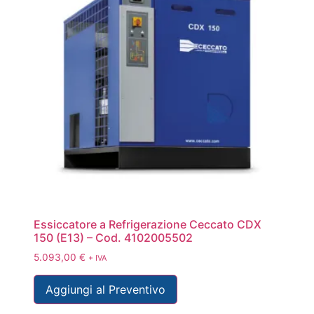
Essiccatore a Refrigerazione Ceccato CDX
150 (E13) – Cod. 4102005502
5.093,00
€
+ IVA
Aggiungi al Preventivo