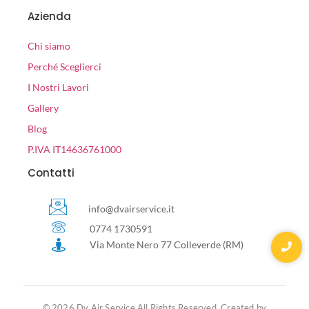
Azienda
Chi siamo
Perché Sceglierci
I Nostri Lavori
Gallery
Blog
P.IVA IT14636761000
Contatti
info@dvairservice.it
0774 1730591
Via Monte Nero 77 Colleverde (RM)
© 2026 Dv Air Service All Rights Reserved. Created by