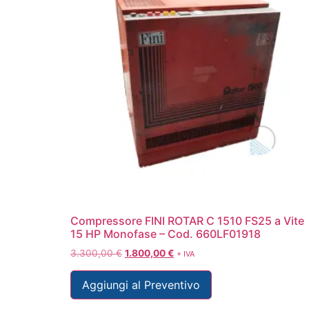
Compressore FINI ROTAR C 1510 FS25 a Vite
15 HP Monofase – Cod. 660LF01918
3.300,00
€
1.800,00
€
+ IVA
Aggiungi al Preventivo