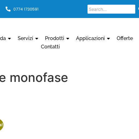
0774 1730591
nda
Servizi
Prodotti
Applicazioni
Offerte
Contatti
te monofase
a!