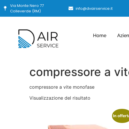
Via Monte Nero 77
info@dvairservice.it
Colleverde (RM)
Home
Azie
compressore a vi
compressore a vite monofase
Visualizzazione del risultato
In offert