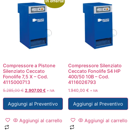
In offerta!
Compressore a Pistone
Compressore Silenziato
Silenziato Ceccato
Ceccato Fonolife S4 HP
Fonolife 7,5 X – Cod.
400/50 10B – Cod.
4115000713
4116026793
5.285,00
€
2.907,00
€
1.940,00
€
+ IVA
+ IVA
Aggiungi al Preventivo
Aggiungi al Preventivo
Aggiungi al carrello
Aggiungi al carrello