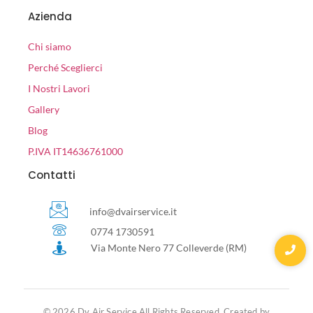
Azienda
Chi siamo
Perché Sceglierci
I Nostri Lavori
Gallery
Blog
P.IVA IT14636761000
Contatti
info@dvairservice.it
0774 1730591
Via Monte Nero 77 Colleverde (RM)
© 2026 Dv Air Service All Rights Reserved. Created by