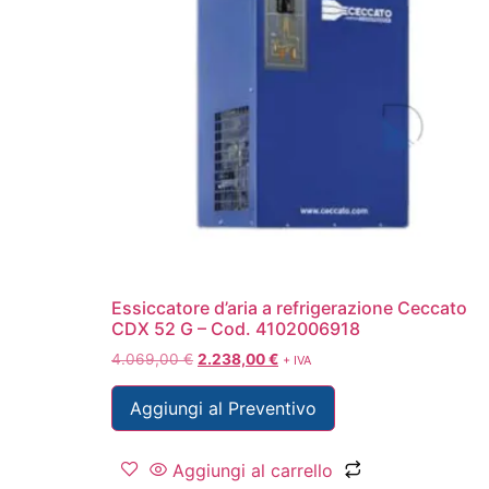
Essiccatore d’aria a refrigerazione Ceccato
CDX 52 G – Cod. 4102006918
4.069,00
€
2.238,00
€
+ IVA
Aggiungi al Preventivo
Aggiungi al carrello