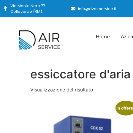
Via Monte Nero 77
info@dvairservice.it
Colleverde (RM)
Home
Azie
essiccatore d'ari
Visualizzazione del risultato
In offert