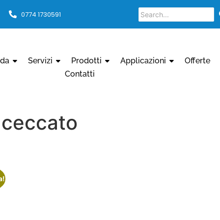
0774 1730591
nda
Servizi
Prodotti
Applicazioni
Offerte
Contatti
a ceccato
a!