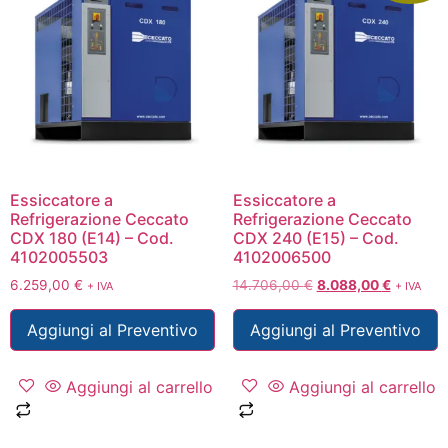
Essiccatore a
Essiccatore a
Refrigerazione Ceccato
Refrigerazione Ceccato
CDX 180 (E14) – Cod.
CDX 240 (E15) – Cod.
4102005503
4102006500
6.259,00
€
14.706,00
€
8.088,00
€
+ IVA
+ IVA
Aggiungi al Preventivo
Aggiungi al Preventivo
Aggiungi al carrello
Aggiungi al carrello