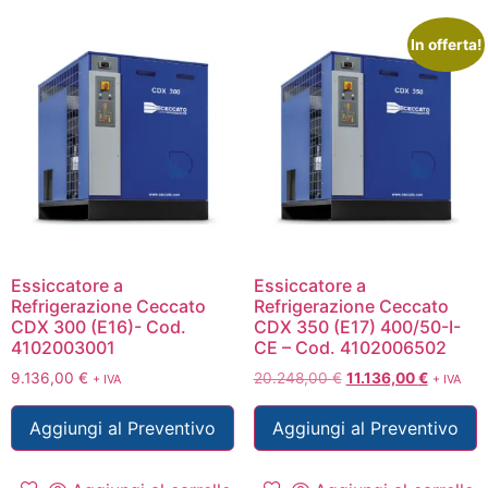
In offerta!
Essiccatore a
Essiccatore a
Refrigerazione Ceccato
Refrigerazione Ceccato
CDX 300 (E16)- Cod.
CDX 350 (E17) 400/50-I-
4102003001
CE – Cod. 4102006502
9.136,00
€
20.248,00
€
11.136,00
€
+ IVA
+ IVA
Aggiungi al Preventivo
Aggiungi al Preventivo