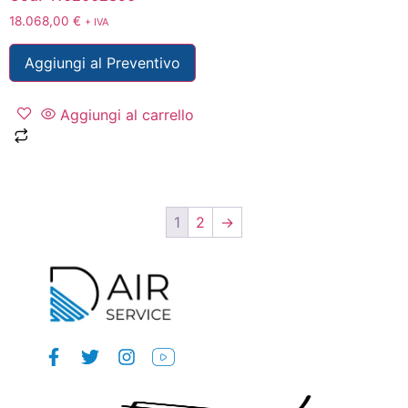
18.068,00
€
+ IVA
Aggiungi al Preventivo
Aggiungi al carrello
1
2
→