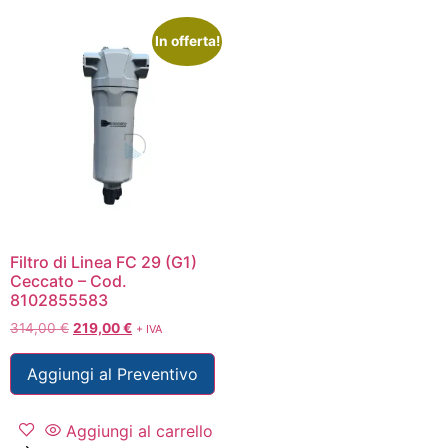
In offerta!
Filtro di Linea FC 29 (G1)
Ceccato – Cod.
8102855583
314,00
€
219,00
€
+ IVA
Aggiungi al Preventivo
Aggiungi al carrello