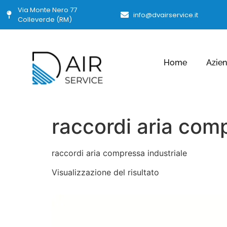
Via Monte Nero 77
info@dvairservice.it
Colleverde (RM)
Home
Azie
raccordi aria comp
raccordi aria compressa industriale
Visualizzazione del risultato