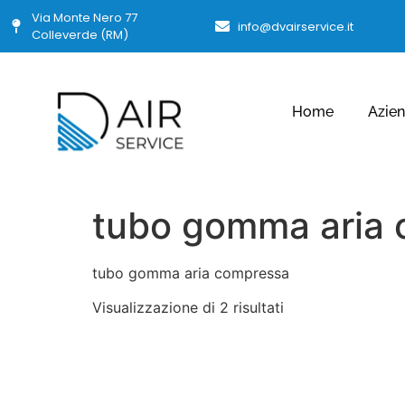
Via Monte Nero 77
info@dvairservice.it
Colleverde (RM)
Home
Azie
tubo gomma aria
tubo gomma aria compressa
Visualizzazione di 2 risultati