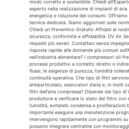
modo corretto e sostenibile. Chiedi all’Espert
esperto nella realizzazione di impianti di ari
energetica e riduzione dei consumi. Offriam
tecnica dedicata. Siamo aggiornati sulle norma
Chiedi un Preventivo Gratuito Affidati ai nostr
sicurezza, conformità e affidabilità. DV Air S
requisiti più severi. Contattaci senza impeg
risposte rapide alle domande più comuni sull’
nell’industria alimentare? I compressori oil-fr
processi produttivi a contatto diretto o indi
flussi, le esigenze di purezza, l’umidità toller
continuità operativa. Che tipo di filtri servono
antiparticolato, essiccatori d’aria e, in molti c
filtri dell’aria compressa? Dipende dal tipo di
produttore e verificare lo stato del filtro co
l’umidità, evitando condensa e proliferazioni b
importante eseguire una manutenzione programm
intervengono rapidamente con programmi su mi
possono integrare centraline con monitoraggio 