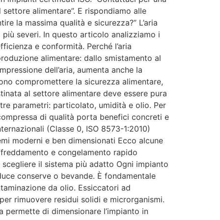
settore alimentare”. E rispondiamo alle
re la massima qualità e sicurezza?” L’aria
iù severi. In questo articolo analizziamo i
fficienza e conformità. Perché l’aria
produzione alimentare: dallo smistamento al
ompressione dell’aria, aumenta anche la
sono compromettere la sicurezza alimentare,
stinata al settore alimentare deve essere pura
re parametri: particolato, umidità e olio. Per
compressa di qualità porta benefici concreti e
internazionali (Classe 0, ISO 8573-1:2010)
stemi moderni e ben dimensionati Ecco alcune
Raffreddamento e congelamento rapido
 scegliere il sistema più adatto Ogni impianto
roduce conserve o bevande. È fondamentale
ntaminazione da olio. Essiccatori ad
, per rimuovere residui solidi e microrganismi.
ta permette di dimensionare l’impianto in