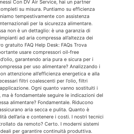
omessi Con DV Air Service, hai un partner
 completi su misura. Puntiamo su efficienza
veniamo tempestivamente con assistenza
nternazionali per la sicurezza alimentare.
essa non è un dettaglio: è una garanzia di
 impianti ad aria compressa all’altezza dei
ivo gratuito FAQ Help Desk: FAQs Trova
portante usare compressori oil-free
d’olio, garantendo aria pura e sicura per i
a compressa per uso alimentare? Analizzando i
con attenzione all’efficienza energetica e alla
ari filtri coalescenti per l’olio, filtri
di applicazione. Ogni quanto vanno sostituiti i
si, ma è fondamentale seguire le indicazioni del
mpressa alimentare? Fondamentale. Riducono
 assicurano aria secca e pulita. Quanto è
ell’aria e contenere i costi. I nostri tecnici
rollato da remoto? Certo. I moderni sistemi
deali per garantire continuità produttiva.