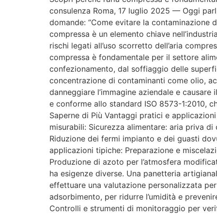
consulenza Roma, 17 luglio 2025 — Oggi parli
domande: “Come evitare la contaminazione dei
compressa è un elemento chiave nell’industria
rischi legati all’uso scorretto dell’aria compr
compressa è fondamentale per il settore alime
confezionamento, dal soffiaggio delle superfi
concentrazione di contaminanti come olio, a
danneggiare l’immagine aziendale e causare il 
e conforme allo standard ISO 8573-1:2010, che c
Saperne di Più Vantaggi pratici e applicazioni
misurabili: Sicurezza alimentare: aria priva d
Riduzione dei fermi impianto e dei guasti dov
applicazioni tipiche: Preparazione e miscel
Produzione di azoto per l’atmosfera modificata
ha esigenze diverse. Una panetteria artigian
effettuare una valutazione personalizzata per 
adsorbimento, per ridurre l’umidità e prevenire 
Controlli e strumenti di monitoraggio per veri