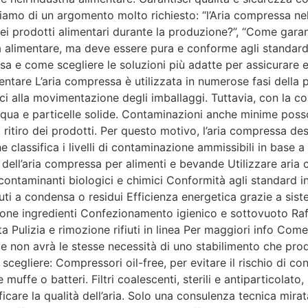
amo di un argomento molto richiesto: “l’Aria compressa nel 
 prodotti alimentari durante la produzione?”, “Come garanti
 alimentare, ma deve essere pura e conforme agli standard p
essa e come scegliere le soluzioni più adatte per assicurare e
ntare L’aria compressa è utilizzata in numerose fasi della 
ci alla movimentazione degli imballaggi. Tuttavia, con la c
cqua e particelle solide. Contaminazioni anche minime pos
ritiro dei prodotti. Per questo motivo, l’aria compressa de
lassifica i livelli di contaminazione ammissibili in base a t
 dell’aria compressa per alimenti e bevande Utilizzare aria 
i contaminanti biologici e chimici Conformità agli standard 
uti a condensa o residui Efficienza energetica grazie a si
azione ingredienti Confezionamento igienico e sottovuoto 
 Pulizia e rimozione rifiuti in linea Per maggiori info Come
ale non avrà le stesse necessità di uno stabilimento che p
scegliere: Compressori oil-free, per evitare il rischio di co
muffe o batteri. Filtri coalescenti, sterili e antiparticolato
ficare la qualità dell’aria. Solo una consulenza tecnica mira