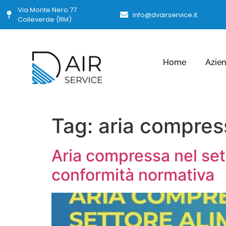
Via Monte Nero 77
info@dvairservice.it
Colleverde (RM)
Home
Azie
Tag:
aria compres
Aria compressa nel set
conformità normativa