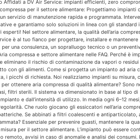
o Affidati a DV Air Service: impianti efficienti, zero compr
a compressa per il settore alimentare: Progettiamo impianti
o un servizio di manutenzione rapida e programmata. Inter
tive e garantiamo solo soluzioni in linea con gli standard i
i esperti! Nel settore alimentare, la qualità dell’aria compr
ervice è al tuo fianco per progettare, installare e mantenere
no per una consulenza, un sopralluogo tecnico o un prevent
Aria compressa e settore alimentare nelle FAQ. Perché è im
ee eliminano il rischio di contaminazione da vapori o residui 
retto con gli alimenti. Come si progetta un impianto ad ari
ata, i picchi di richiesta. Noi realizziamo impianti su misura, 
 per ottenere aria compressa di qualità alimentare? Sono necess
asi, filtri sterili. Il sistema va dimensionato in base al tipo 
 impianto e dall’intensità di utilizzo. In media ogni 6–12 me
n regolarità. Che ruolo giocano gli essiccatori nell’aria co
atteriche. Se abbinati a filtri coalescenti e antiparticolato,
ata? Essenziale per prevenire guasti, mantenere la qualità d
sura per il settore alimentare. L’impianto può essere cont
remoto, avvisi in caso di anomalie e analisi dei consumi. I