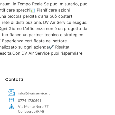
onsumi in Tempo Reale Se puoi misurarlo, puoi
tificare sprechi📊 Pianificare azioni
na piccola perdita d’aria può costarti
 rete di distribuzione. DV Air Service esegue:
Ogni Giorno L’efficienza non è un progetto da
l tuo fianco un partner tecnico e strategico
Esperienza certificata nel settore
nalizzato su ogni azienda✔ Risultati
 crescita.Con DV Air Service puoi risparmiare
Contatti
info@dvairservice.it
0774 1730591
Via Monte Nero 77
Colleverde (RM)