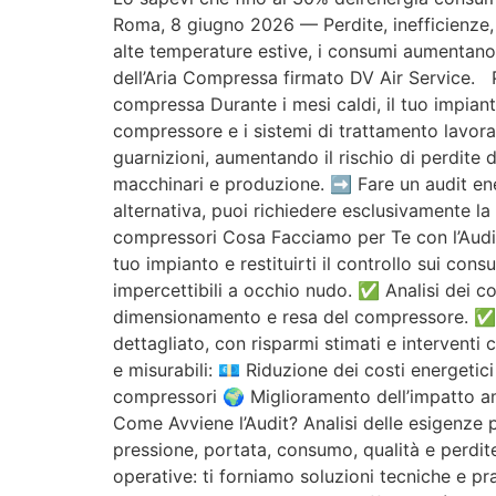
Roma, 8 giugno 2026 — Perdite, inefficienze, s
alte temperature estive, i consumi aumentano 
dell’Aria Compressa firmato DV Air Service. Pe
compressa Durante i mesi caldi, il tuo impia
compressore e i sistemi di trattamento lavorano
guarnizioni, aumentando il rischio di perdite 
macchinari e produzione. ➡️ Fare un audit energ
alternativa, puoi richiedere esclusivamente 
compressori Cosa Facciamo per Te con l’Audit 
tuo impianto e restituirti il controllo sui co
impercettibili a occhio nudo. ✅ Analisi dei co
dimensionamento e resa del compressore. ✅ Co
dettagliato, con risparmi stimati e interventi
e misurabili: 💶 Riduzione dei costi energeti
compressori 🌍 Miglioramento dell’impatto amb
Come Avviene l’Audit? Analisi delle esigenze
pressione, portata, consumo, qualità e perdite
operative: ti forniamo soluzioni tecniche e pr