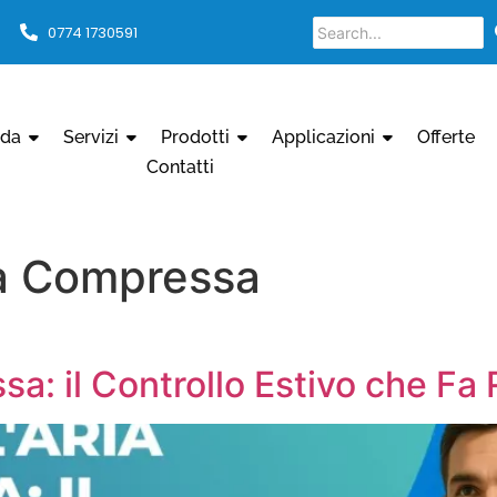
0774 1730591
nda
Servizi
Prodotti
Applicazioni
Offerte
Contatti
ria Compressa
sa: il Controllo Estivo che Fa