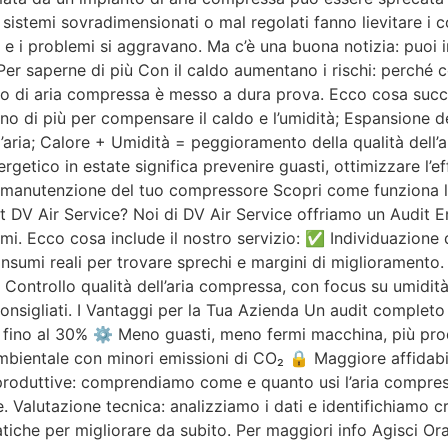
istemi sovradimensionati o mal regolati fanno lievitare i cos
e i problemi si aggravano. Ma c’è una buona notizia: puoi i
r saperne di più Con il caldo aumentano i rischi: perché con
nto di aria compressa è messo a dura prova. Ecco cosa suc
 di più per compensare il caldo e l’umidità; Espansione dei m
d’aria; Calore + Umidità = peggioramento della qualità dell’
etico in estate significa prevenire guasti, ottimizzare l’eff
la manutenzione del tuo compressore Scopri come funziona 
DV Air Service? Noi di DV Air Service offriamo un Audit Ene
nsumi. Ecco cosa include il nostro servizio: ✅ Individuazione
nsumi reali per trovare sprechi e margini di miglioramento. 
ntrollo qualità dell’aria compressa, con focus su umidità,
 consigliati. I Vantaggi per la Tua Azienda Un audit comple
ci fino al 30% ⚙️ Meno guasti, meno fermi macchina, più prod
ientale con minori emissioni di CO₂ 🔒 Maggiore affidabilit
 produttive: comprendiamo come e quanto usi l’aria compre
. Valutazione tecnica: analizziamo i dati e identifichiamo c
atiche per migliorare da subito. Per maggiori info Agisci Or