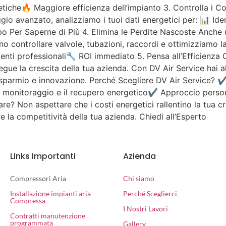
etiche🔥 Maggiore efficienza dell’impianto 3. Controlla i C
gio avanzato, analizziamo i tuoi dati energetici per: 📊 Iden
po Per Saperne di Più 4. Elimina le Perdite Nascoste Anche u
no controllare valvole, tubazioni, raccordi e ottimizziamo la
enti professionali🔧 ROI immediato 5. Pensa all’Efficienza 
segue la crescita della tua azienda. Con DV Air Service hai a
sparmio e innovazione. Perché Scegliere DV Air Service? ✔ 
il monitoraggio e il recupero energetico✔ Approccio perso
ziare? Non aspettare che i costi energetici rallentino la tua
e la competitività della tua azienda. Chiedi all’Esperto
Links Importanti
Azienda
Compressori Aria
Chi siamo
Installazione impianti aria
Perché Sceglierci
Compressa
I Nostri Lavori
Contratti manutenzione
programmata
Gallery