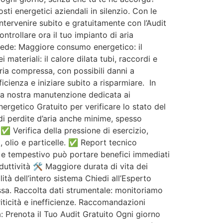
ti energetici aziendali in silenzio. Con le
ntervenire subito e gratuitamente con l’Audit
trollare ora il tuo impianto di aria
cede: Maggiore consumo energetico: il
ateriali: il calore dilata tubi, raccordi e
aria compressa, con possibili danni a
icienza e iniziare subito a risparmiare. In
la nostra manutenzione dedicata ai
rgetico Gratuito per verificare lo stato del
 di perdite d’aria anche minime, spesso
✅ Verifica della pressione di esercizio,
 olio e particelle. ✅ Report tecnico
to e tempestivo può portare benefici immediati
uttività 🛠️ Maggiore durata di vita dei
à dell’intero sistema Chiedi all’Esperto
ssa. Raccolta dati strumentale: monitoriamo
riticità e inefficienze. Raccomandazioni
a: Prenota il Tuo Audit Gratuito Ogni giorno