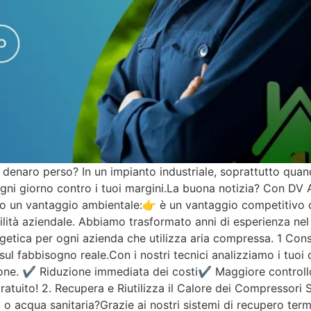
denaro perso? In un impianto industriale, soprattutto quando
ogni giorno contro i tuoi margini.La buona notizia? Con DV 
lo un vantaggio ambientale:👉 è un vantaggio competitivo c
bilità aziendale. Abbiamo trasformato anni di esperienza ne
energetica per ogni azienda che utilizza aria compressa. 1 C
sul fabbisogno reale.Con i nostri tecnici analizziamo i tuo
ione. ✔ Riduzione immediata dei costi✔ Maggiore controllo 
ratuito! 2. Recupera e Riutilizza il Calore dei Compressori
i o acqua sanitaria?Grazie ai nostri sistemi di recupero ter