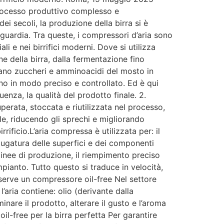
 processo produttivo complesso e
i secoli, la produzione della birra si è
guardia. Tra queste, i compressori d’aria sono
li e nei birrifici moderni. Dove si utilizza
ne della birra, dalla fermentazione fino
rmano zuccheri e amminoacidi del mosto in
geno in modo preciso e controllato. Ed è qui
uenza, la qualità del prodotto finale. 2.
erata, stoccata e riutilizzata nel processo,
le, riducendo gli sprechi e migliorando
rrificio.L’aria compressa è utilizzata per: il
ciugatura delle superfici e dei componenti
 linee di produzione, il riempimento preciso
impianto. Tutto questo si traduce in velocità,
é serve un compressore oil-free Nel settore
l’aria contiene: olio (derivante dalla
inare il prodotto, alterare il gusto e l’aroma
l-free per la birra perfetta Per garantire