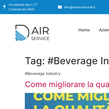
Via Monte Nero 77
info@dvairservice.it
Colleverde (RM)
Home
Azie
Tag:
#Beverage In
#Beverage Industry
Come migliorare la qual