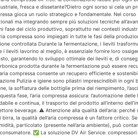
ustriale, fresca e dissetante?Dietro ogni sorso si cela un
essa gioca un ruolo strategico e fondamentale. Nel corso de
zionali ma integrando sempre più soluzioni tecniche all’avan
i fase del ciclo produttivo, soprattutto nei contesti industria
 aria compressa sono impiegati in tutte le fasi della produzio
ione controllata Durante la fermentazione, i lieviti trasfo
e i lieviti lavorino al meglio, è essenziale fornire loro ossi
sto, garantendo lo sviluppo ottimale dei lieviti e, di conseg
arbonica prodotta durante la fermentazione può essere recup
’aria compressa consente un recupero efficiente e sostenibi
zione Pulizia e igiene sono pilastri imprescindibili in ogni bi
ne, la soffiatura delle bottiglie prima del riempimento, l’as
 questa fase, l’aria compressa assicura: l’automazione delle
fidabile e continua, il trasporto del prodotto all’interno dell’
settore beverage. ⚠️ Attenzione alla qualità dell’aria: perch
birra, la qualità dell’aria compressa è un fattore critico. Se 
midità, particolato (presente nell’aria ambiente), può contam
 consumatore. ✅ La soluzione DV Air Service: compressori oi