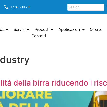
0774 1730591
nda
Servizi
Prodotti
Applicazioni
Offerte
Contatti
dustry
ità della birra riducendo i ri