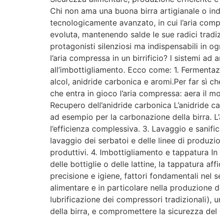
Chi non ama una buona birra artigianale o ind
tecnologicamente avanzato, in cui l’aria compr
evoluta, mantenendo salde le sue radici tradi
protagonisti silenziosi ma indispensabili in ogn
l’aria compressa in un birrificio? I sistemi ad
all’imbottigliamento. Ecco come: 1. Fermentaz
alcol, anidride carbonica e aromi.Per far sì ch
che entra in gioco l’aria compressa: aera il mo
Recupero dell’anidride carbonica L’anidride c
ad esempio per la carbonazione della birra. L
l’efficienza complessiva. 3. Lavaggio e sanifica
lavaggio dei serbatoi e delle linee di produzio
produttivi. 4. Imbottigliamento e tappatura In
delle bottiglie o delle lattine, la tappatura af
precisione e igiene, fattori fondamentali nel 
alimentare e in particolare nella produzione di 
lubrificazione dei compressori tradizionali), u
della birra, e compromettere la sicurezza del