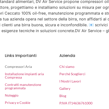
andard alimentari, DV Air Service propone compressori oil-fre
ttore, progettiamo e installiamo soluzioni su misura per ogn
sori Ceccato 100% oil-free, manutenzione programmata e str
e la tua azienda opera nel settore della birra, non affidarti 
i clienti una birra buona, sicura e inconfondibile. 📧 scrivici 
e esigenze tecniche in soluzioni concrete.DV Air Service – g
Links Importanti
Azienda
Compressori Aria
Chi siamo
Installazione impianti aria
Perché Sceglierci
Compressa
I Nostri Lavori
Contratti manutenzione
programmata
Gallery
Noleggio
Blog
Privacy e Cookie
P.IVA IT14636761000