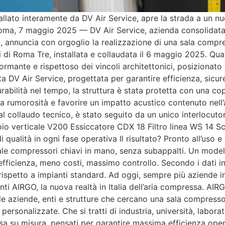
llato interamente da DV Air Service, apre la strada a un nuo
 Roma, 7 maggio 2025 — DV Air Service, azienda consolidata 
, annuncia con orgoglio la realizzazione di una sala compr
i di Roma Tre, installata e collaudata il 6 maggio 2025. Qual
ormante e rispettoso dei vincoli architettonici, posizionato 
a DV Air Service, progettata per garantire efficienza, sicure
urabilità nel tempo, la struttura è stata protetta con una co
a rumorosità e favorire un impatto acustico contenuto nell’
o al collaudo tecnico, è stato seguito da un unico interlocut
 verticale V200 Essiccatore CDX 18 Filtro linea WS 14 Sca
i qualità in ogni fase operativa Il risultato? Pronto all’uso e
 sale compressori chiavi in mano, senza subappalti. Un model
ù efficienza, meno costi, massimo controllo. Secondo i dati 
ispetto a impianti standard. Ad oggi, sempre più aziende in 
nti AIRGO, la nuova realtà in Italia dell’aria compressa. AIR
e aziende, enti e strutture che cercano una sala compressori
ersonalizzate. Che si tratti di industria, università, laborat
sa su misura, pensati per garantire massima efficienza ope