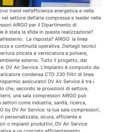
vo trend nell’efficienza energetica e nella
nel settore dell’aria compressa e leader nelle
essori AIRGO per il Dipartimento di
e è stata la sfida in questa realizzazione?
all’esterno. La risposta? AIRGO: la linea
zza e continuità operativa. Dettagli tecnici
pertura zincata e verniciatura a polvere,
ambiente esterno. Tutto il progetto, dal
ore: DV Air Service. L’impianto è composto da:
ricatore condensa CTD 230 Filtri di linea
 risparmio assicurato! DV Air Service è tra i
lo che, secondo le proiezioni di settore,
interni, una sala compressori AIRGO può
settori come industria, sanità, ricerca,
GO by DV Air Service: la tua sala compressori,
 personalizzata, sicura, efficiente e
ori o impianti produttivi, DV Air Service
rativa e un concreto efficientamento