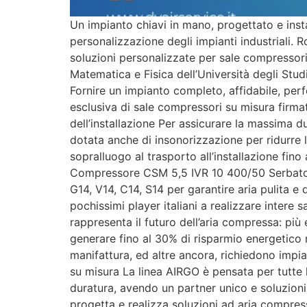
Un impianto chiavi in mano, progettato e insta
personalizzazione degli impianti industriali.
soluzioni personalizzate per sale compressori
Matematica e Fisica dell’Università degli Stud
Fornire un impianto completo, affidabile, perf
esclusiva di sale compressori su misura firmat
dell’installazione Per assicurare la massima d
dotata anche di insonorizzazione per ridurre l
sopralluogo al trasporto all’installazione fin
Compressore CSM 5,5 IVR 10 400/50 Serbatoio
G14, V14, C14, S14 per garantire aria pulita e d
pochissimi player italiani a realizzare intere
rappresenta il futuro dell’aria compressa: pi
generare fino al 30% di risparmio energetico r
manifattura, ed altre ancora, richiedono impia
su misura La linea AIRGO è pensata per tutte l
duratura, avendo un partner unico e soluzioni p
progetta e realizza soluzioni ad aria compres