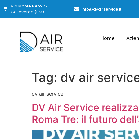
Via Monte Nero 77
info@dvairservice.it
Colleverde (RM)
Home
Azie
Tag:
dv air servic
dv air service
DV Air Service realizza
Roma Tre: il futuro del