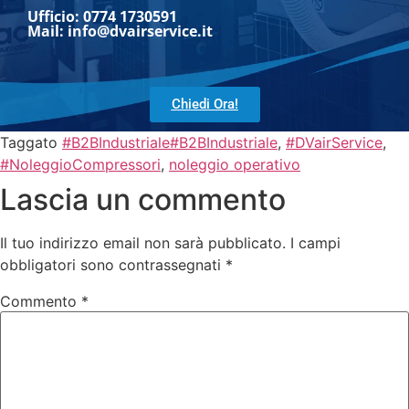
Ufficio: 0774 1730591
Mail: info@dvairservice.it
Chiedi Ora!
Taggato
#B2BIndustriale#B2BIndustriale
,
#DVairService
,
#NoleggioCompressori
,
noleggio operativo
Lascia un commento
Il tuo indirizzo email non sarà pubblicato.
I campi
obbligatori sono contrassegnati
*
Commento
*