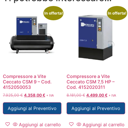
In offerta!
In offerta!
Compressore a Vite
Compressore a Vite
Ceccato CSM 9 – Cod.
Ceccato CSM 7,5 HP –
4152050053
Cod. 4152020311
7.925,00
€
4.358,00
€
8.181,00
€
4.499,00
€
+ IVA
+ IVA
Aggiungi al Preventivo
Aggiungi al Preventivo
Aggiungi al carrello
Aggiungi al carrello