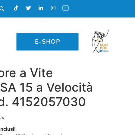
E-SHOP
re a Vite
SA 15 a Velocità
od. 4152057030
IVA
nclusi!