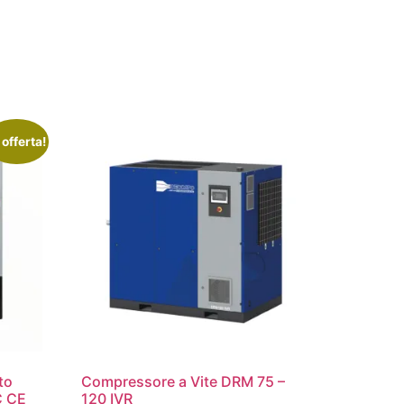
 offerta!
to
Compressore a Vite DRM 75 –
C CE
120 IVR