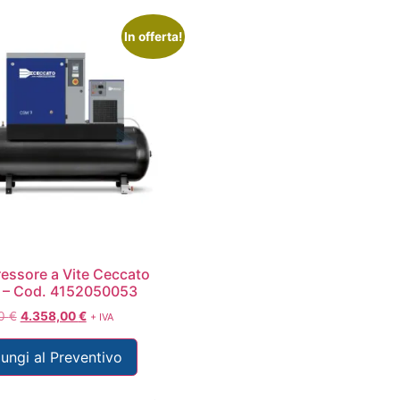
In offerta!
ssore a Vite Ceccato
 – Cod. 4152050053
00
€
4.358,00
€
+ IVA
ungi al Preventivo