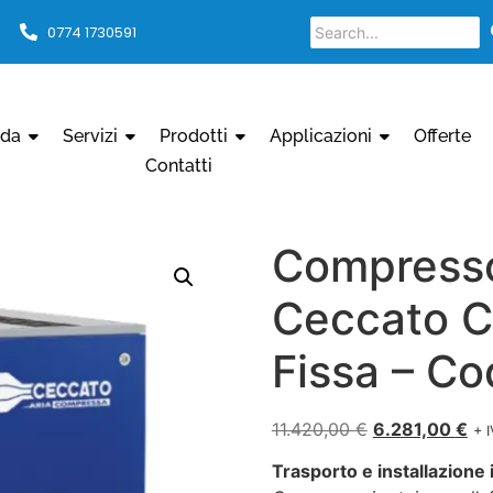
0774 1730591
nda
Servizi
Prodotti
Applicazioni
Offerte
Contatti
Compresso
Ceccato C
Fissa – C
11.420,00
€
6.281,00
€
+ 
Trasporto e installazione i