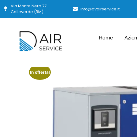
Via Monte Nero 77
info@dvairservice.it
Colleverde (RM)
Home
Azie
In offerta!