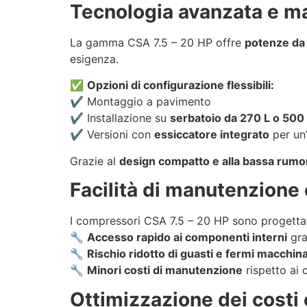
Tecnologia avanzata e m
La gamma CSA 7.5 – 20 HP offre
potenze da 
esigenza.
✅
Opzioni di configurazione flessibili:
✔️ Montaggio a pavimento
✔️ Installazione su
serbatoio da 270 L o 500
✔️ Versioni con
essiccatore integrato
per un’
Grazie al
design compatto e alla bassa rumo
Facilità di manutenzione 
I compressori CSA 7.5 – 20 HP sono progettati
🔧
Accesso rapido ai componenti interni
gra
🔧
Rischio ridotto di guasti e fermi macchin
🔧
Minori costi di manutenzione
rispetto ai 
Ottimizzazione dei costi