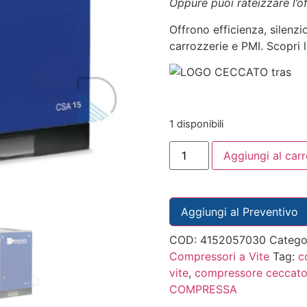
Oppure puoi rateizzare l’o
Offrono efficienza, silenzi
carrozzerie e PMI. Scopri l
1 disponibili
Aggiungi al carr
Aggiungi al Preventivo
COD:
4152057030
Catego
Compressori a Vite
Tag:
c
vite
,
compressore ceccat
COMPRESSA