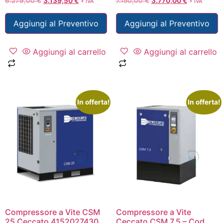
6.279,00
€
3.139,50
€
7.150,00
€
3.770,00
€
+ IVA
+ IVA
Aggiungi al Preventivo
Aggiungi al Preventivo
Aggiungi al carrello
Aggiungi al carrello
In offerta!
In offerta!
Compressore a Vite CSM
Compressore a Vite
25 Ceccato 4152027430
Ceccato CSM 7,5 – Cod.