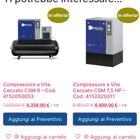
In offerta!
In offerta!
Compressore a Vite
Compressore a Vite
Ceccato CSM 9 – Cod.
Ceccato CSM 7,5 HP –
4152050053
Cod. 4152020311
7.925,00
€
4.358,00
€
8.181,00
€
4.499,00
€
+ IVA
+ IVA
Aggiungi al Preventivo
Aggiungi al Preventivo
Aggiungi al carrello
Aggiungi al carrello