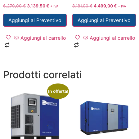
6.279,00
€
3.139,50
€
8.181,00
€
4.499,00
€
+ IVA
+ IVA
Aggiungi al Preventivo
Aggiungi al Preventivo
Aggiungi al carrello
Aggiungi al carrello
Prodotti correlati
In offerta!