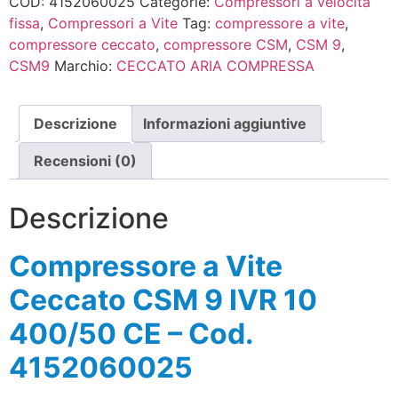
COD:
4152060025
Categorie:
Compressori a velocità
fissa
,
Compressori a Vite
Tag:
compressore a vite
,
compressore ceccato
,
compressore CSM
,
CSM 9
,
CSM9
Marchio:
CECCATO ARIA COMPRESSA
Descrizione
Informazioni aggiuntive
Recensioni (0)
Descrizione
Compressore a Vite
Ceccato CSM 9 IVR 10
400/50 CE – Cod.
4152060025