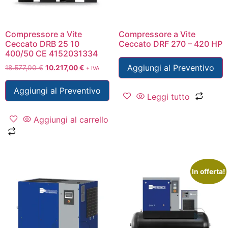
Compressore a Vite
Compressore a Vite
Ceccato DRB 25 10
Ceccato DRF 270 – 420 HP
400/50 CE 4152031334
Aggiungi al Preventivo
18.577,00
€
10.217,00
€
+ IVA
Aggiungi al Preventivo
Leggi tutto
Aggiungi al carrello
In offerta!