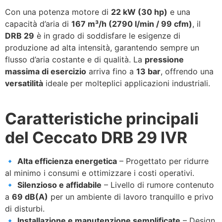
Con una potenza motore di
22 kW (30 hp)
e una
capacità d’aria di
167 m³/h (2790 l/min / 99 cfm)
, il
DRB 29
è in grado di soddisfare le esigenze di
produzione ad alta intensità, garantendo sempre un
flusso d’aria costante e di qualità. La
pressione
massima di esercizio
arriva fino a
13 bar
, offrendo una
versatilità
ideale per molteplici applicazioni industriali.
Caratteristiche principali
del Ceccato DRB 29 IVR
🔹
Alta efficienza energetica
– Progettato per ridurre
al minimo i consumi e ottimizzare i costi operativi.
🔹
Silenzioso e affidabile
– Livello di rumore contenuto
a
69 dB(A)
per un ambiente di lavoro tranquillo e privo
di disturbi.
🔹
Installazione e manutenzione semplificate
– Design