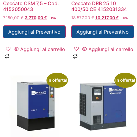
Ceccato CSM 7,5 – Cod.
Ceccato DRB 25 10
4152050043
400/50 CE 4152031334
7.150,00
€
3.770,00
€
18.577,00
€
10.217,00
€
+ IVA
+ IVA
Aggiungi al Preventivo
Aggiungi al Preventivo
Aggiungi al carrello
Aggiungi al carrello
In offerta!
In offerta!