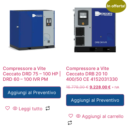
In offerta!
Compressore a Vite
Compressore a Vite
Ceccato DRD 75 – 100 HP |
Ceccato DRB 20 10
DRD 60 – 100 IVR PM
400/50 CE 4152031330
16.779,00
€
9.228,00
€
+ IVA
Aggiungi al Preventivo
Aggiungi al Preventivo
Leggi tutto
Aggiungi al carrello