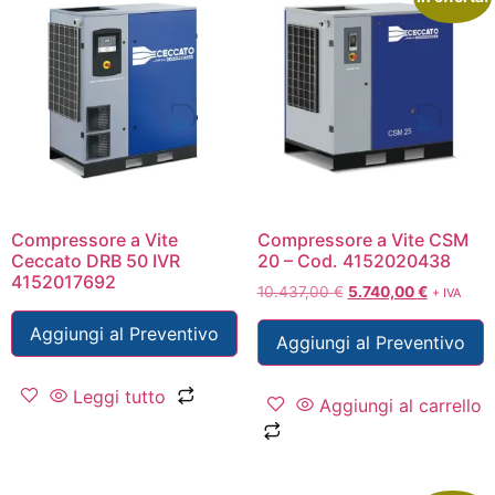
Compressore a Vite
Compressore a Vite CSM
Ceccato DRB 50 IVR
20 – Cod. 4152020438
4152017692
10.437,00
€
5.740,00
€
+ IVA
Aggiungi al Preventivo
Aggiungi al Preventivo
Leggi tutto
Aggiungi al carrello