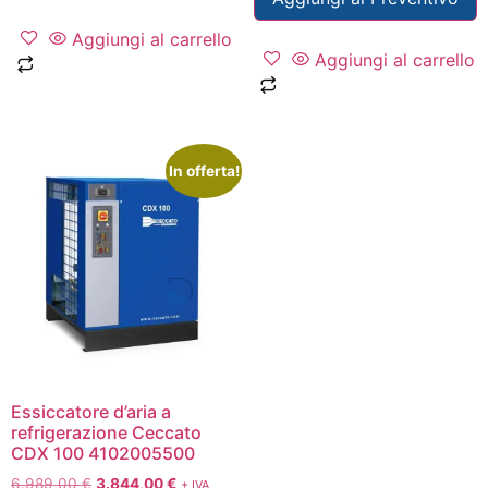
Aggiungi al carrello
Aggiungi al carrello
In offerta!
Essiccatore d’aria a
refrigerazione Ceccato
CDX 100 4102005500
6.989,00
€
3.844,00
€
+ IVA