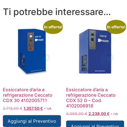
Ti potrebbe interessare…
In offerta!
In offerta!
Essiccatore d’aria a
Essiccatore d’aria a
refrigerazione Ceccato
refrigerazione Ceccato
CDX 30 4102005711
CDX 52 G – Cod.
4102006918
2.715,00
€
1.357,50
€
+ IVA
4.069,00
€
2.238,00
€
+ IVA
Aggiungi al Preventivo
Aggiungi al Preventivo