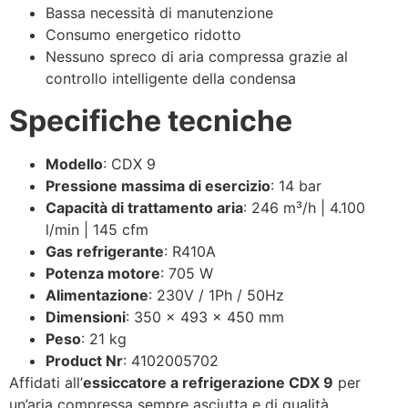
Bassa necessità di manutenzione
Consumo energetico ridotto
Nessuno spreco di aria compressa grazie al
controllo intelligente della condensa
Specifiche tecniche
Modello
: CDX 9
Pressione massima di esercizio
: 14 bar
Capacità di trattamento aria
: 246 m³/h | 4.100
l/min | 145 cfm
Gas refrigerante
: R410A
Potenza motore
: 705 W
Alimentazione
: 230V / 1Ph / 50Hz
Dimensioni
: 350 x 493 x 450 mm
Peso
: 21 kg
Product Nr
: 4102005702
Affidati all’
essiccatore a refrigerazione CDX 9
per
un’aria compressa sempre asciutta e di qualità.