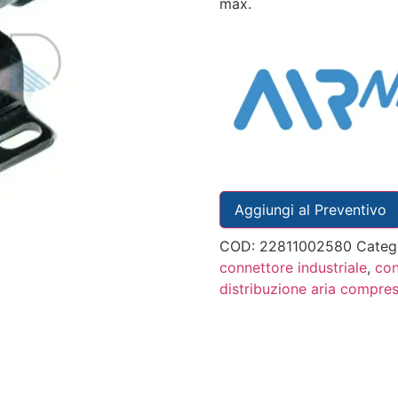
max.
Aggiungi al Preventivo
COD:
22811002580
Categ
connettore industriale
,
con
distribuzione aria compre