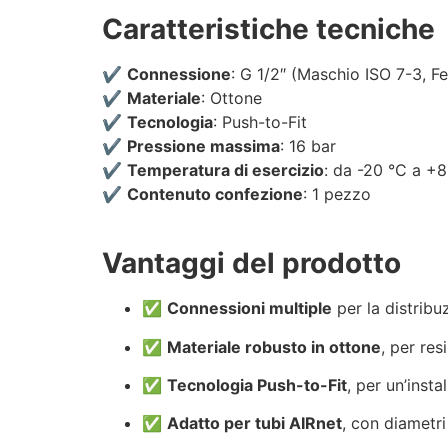
Caratteristiche tecniche
✔️
Connessione
: G 1/2″ (Maschio ISO 7-3, 
✔️
Materiale
: Ottone
✔️
Tecnologia
: Push-to-Fit
✔️
Pressione massima
: 16 bar
✔️
Temperatura di esercizio
: da -20 °C a +
✔️
Contenuto confezione
: 1 pezzo
Vantaggi del prodotto
✅
Connessioni multiple
per la distribu
✅
Materiale robusto in ottone
, per res
✅
Tecnologia Push-to-Fit
, per un’insta
✅
Adatto per tubi AIRnet
, con diamet