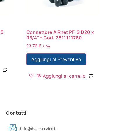
25
Connettore AIRnet PF-S D20 x
R3/4″ – Cod. 2811111780
23,76
€
+ IVA
Aggiungi al Preventivo
Aggiungi al carrello
Contatti
info@dvairservice.it