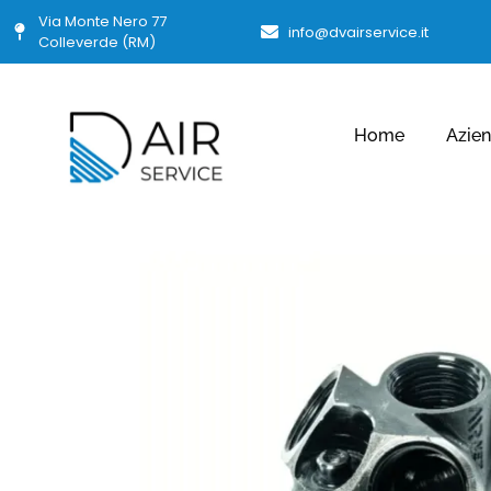
Via Monte Nero 77
info@dvairservice.it
Colleverde (RM)
Home
Azie