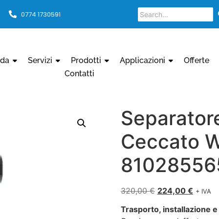
0774 1730591
nda
Servizi
Prodotti
Applicazioni
Offerte
Contatti
Separator
Ceccato 
81028556
320,00
€
224,00
€
+ IVA
Trasporto, installazione e