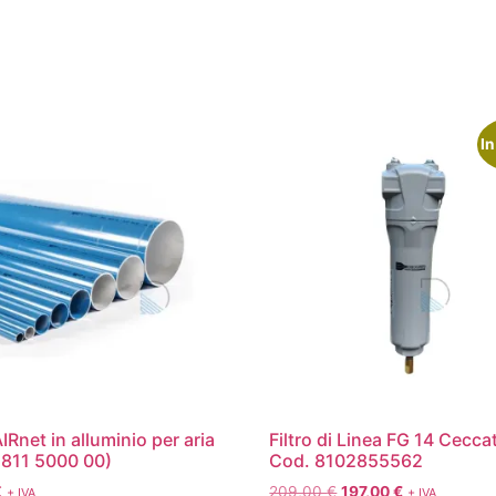
In
IRnet in alluminio per aria
Filtro di Linea FG 14 Cecca
811 5000 00)
Cod. 8102855562
€
209,00
€
197,00
€
+ IVA
+ IVA