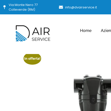
Via Monte Nero 77
info@dvairservice.it
Colleverde (RM)
Home
Azie
In offerta!