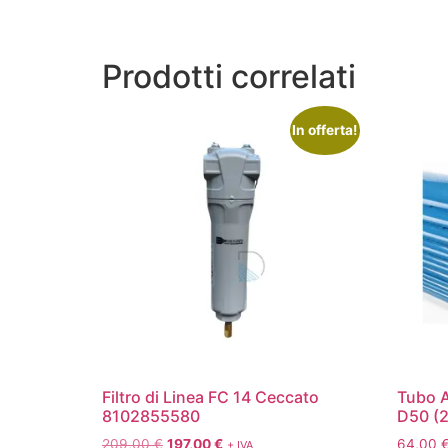
Prodotti correlati
In offerta!
Filtro di Linea FC 14 Ceccato
Tubo A
8102855580
D50 (2
209,00
€
197,00
€
64,00
+ IVA