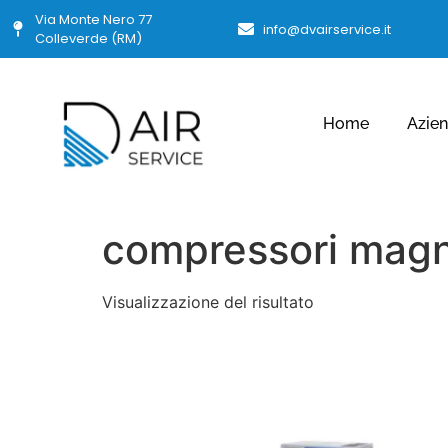
Via Monte Nero 77
info@dvairservice.it
Colleverde (RM)
Home
Azie
compressori magn
Visualizzazione del risultato