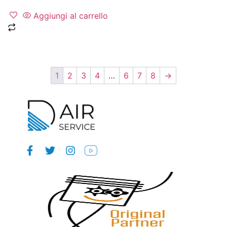
Aggiungi al carrello
1
2
3
4
…
6
7
8
→