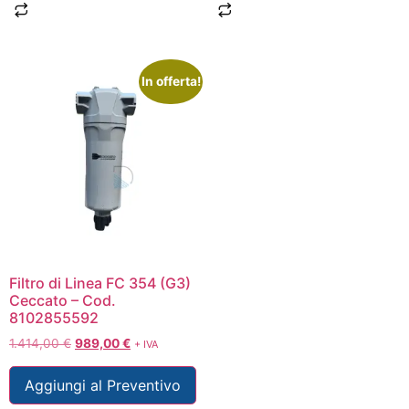
In offerta!
Filtro di Linea FC 354 (G3)
Ceccato – Cod.
8102855592
1.414,00
€
989,00
€
+ IVA
Aggiungi al Preventivo