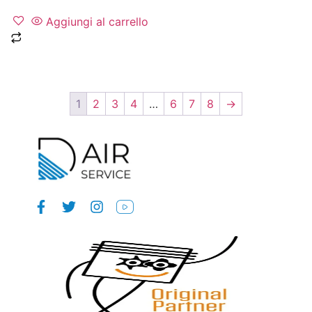
Aggiungi al carrello
1
2
3
4
…
6
7
8
→