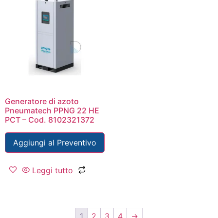
Generatore di azoto
Pneumatech PPNG 22 HE
PCT – Cod. 8102321372
Aggiungi al Preventivo
Leggi tutto
1
2
3
4
→