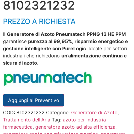
8102321232
PREZZO A RICHIESTA
Il
Generatore di Azoto Pneumatech PPNG 12 HE PPM
garantisce
purezza al 99,95%, risparmio energetico e
gestione intelligente con PureLogic
. Ideale per settori
industriali che richiedono
un’alimentazione continua e
sicura di azoto
.
Aggiungi al Preventivo
COD:
8102321232
Categorie:
Generatore di Azoto
,
Trattamento dell'Aria
Tag:
azoto per industria
farmaceutica
,
generatore azoto ad alta efficienza
,
generatore azoto con misuratore massico
,
generatore