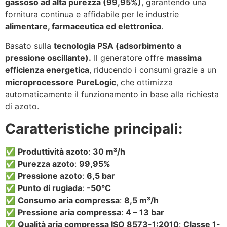
gassoso ad alta purezza (99,95%)
, garantendo una
fornitura continua e affidabile per le industrie
alimentare, farmaceutica ed elettronica
.
Basato sulla
tecnologia PSA (adsorbimento a
pressione oscillante).
Il generatore offre
massima
efficienza energetica
, riducendo i consumi grazie a un
microprocessore PureLogic
, che ottimizza
automaticamente il funzionamento in base alla richiesta
di azoto.
Caratteristiche principali:
✅
Produttività azoto
:
30 m³/h
✅
Purezza azoto
:
99,95%
✅
Pressione azoto
:
6,5 bar
✅
Punto di rugiada
:
-50°C
✅
Consumo aria compressa
:
8,5 m³/h
✅
Pressione aria compressa
:
4 – 13 bar
✅
Qualità aria compressa ISO 8573-1:2010
:
Classe 1-