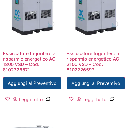
Essiccatore frigorifero a
Essiccatore frigorifero a
risparmio energetico AC
risparmio energetico AC
1800 VSD – Cod.
2100 VSD – Cod.
8102226571
8102226597
Aggiungi al Preventivo
Aggiungi al Preventivo
Leggi tutto
Leggi tutto