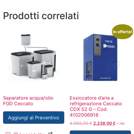
Prodotti correlati
In offerta!
Separatore acqua/olio
Essiccatore d’aria a
FOD Ceccato
refrigerazione Ceccato
CDX 52 G – Cod.
4102006918
Aggiungi al Preventivo
4.069,00
€
2.238,00
€
+ IVA