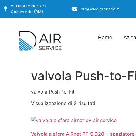
Via Monte Nero 77
info@dvairservice.it
Colleverde (RM)
Home
Azie
valvola Push-to-Fi
valvola Push-to-Fit
Visualizzazione di 2 risultati
Valvola a sfera AIRnet PF-S D20 + spaziatore