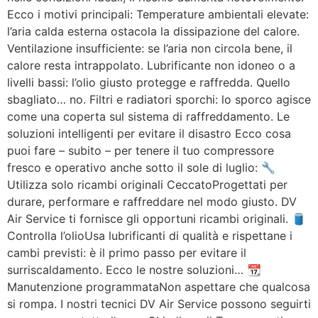
Ecco i motivi principali: Temperature ambientali elevate:
l’aria calda esterna ostacola la dissipazione del calore.
Ventilazione insufficiente: se l’aria non circola bene, il
calore resta intrappolato. Lubrificante non idoneo o a
livelli bassi: l’olio giusto protegge e raffredda. Quello
sbagliato… no. Filtri e radiatori sporchi: lo sporco agisce
come una coperta sul sistema di raffreddamento. Le
soluzioni intelligenti per evitare il disastro Ecco cosa
puoi fare – subito – per tenere il tuo compressore
fresco e operativo anche sotto il sole di luglio: 🔧
Utilizza solo ricambi originali CeccatoProgettati per
durare, performare e raffreddare nel modo giusto. DV
Air Service ti fornisce gli opportuni ricambi originali. 🛢️
Controlla l’olioUsa lubrificanti di qualità e rispettane i
cambi previsti: è il primo passo per evitare il
surriscaldamento. Ecco le nostre soluzioni… 📆
Manutenzione programmataNon aspettare che qualcosa
si rompa. I nostri tecnici DV Air Service possono seguirti