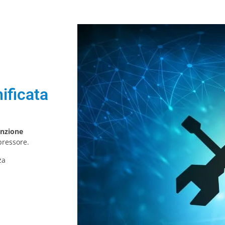
ificata
nzione
pressore.
za