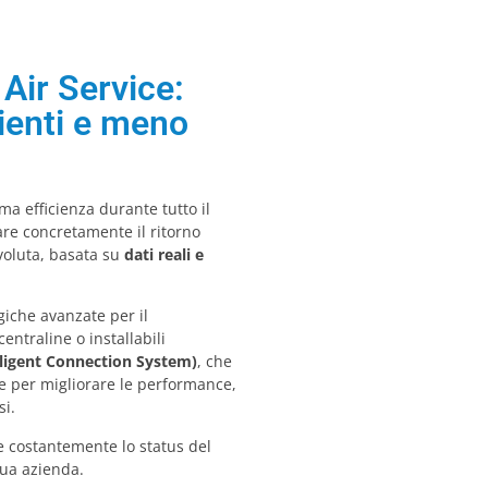
Air Service:
ienti e meno
a efficienza durante tutto il
are concretamente il ritorno
evoluta, basata su
dati reali e
giche avanzate per il
entraline o installabili
lligent Connection System)
, che
e per migliorare le performance,
si.
e costantemente lo status del
tua azienda.