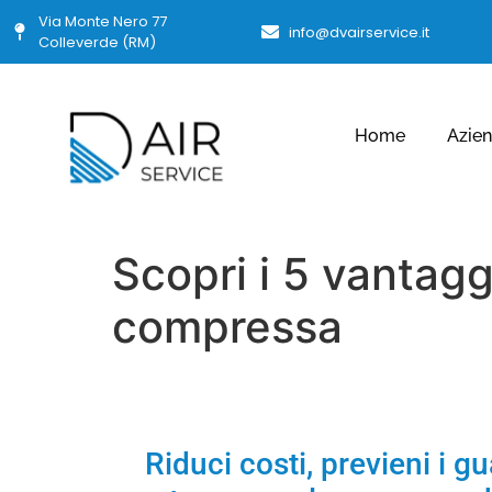
Via Monte Nero 77
info@dvairservice.it
Colleverde (RM)
Home
Azie
Scopri i 5 vantagg
compressa
Riduci costi, previeni i gu