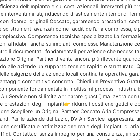
ficienza dell’impianto e sui costi aziendali. Interventi più 
 interventi mirati, riducendo drasticamente i tempi di fermo.
on ricambi originali Ceccato, garantendo prestazioni cost
so strumenti avanzati come l’audit dell’aria compressa, è po
 complessiva. Competenze tecniche specializzate La formazi
oni affidabili anche su impianti complessi. Manutenzione ce
ntrolli documentati, fondamentali per aziende che necessitan
azione Original Partner diventa ancora più rilevante quando 
ndo alle aziende un supporto tecnico rapido e strutturato. Qu
lle esigenze delle aziende locali continuità operativa garant
n vantaggio competitivo concreto. Chiedi un Preventivo Gratu
componente fondamentale in moltissimi processi industriali
ir Service non si limita a “riparare guasti”, ma lavora con
restazioni degli impianti👉 ridurre i costi energetici e op
ne Scegliere un Original Partner Ceccato Aria Compressa sig
and. Per le aziende del Lazio, DV Air Service rappresenta un
zione certificata e ottimizzazione reale degli impianti di 
 ti affidi. Contattaci senza impegno per una consulenza, un s