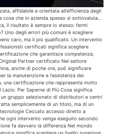
ta, affidabile e orientata all’efficienza degli
 cosa che in azienda spesso si sottovaluta…
 il risultato è sempre lo stesso: fermi
o? Uno degli errori più comuni è scegliere
meno caro, ma il più qualificato. Un intervento
sionisti certificati significa scegliere
 certificazione che garantisce competenza,
riginal Partner certificato Nel settore
hina, anche di poche ore, può significare
 per la manutenzione e l’assistenza dei
, una certificazione che rappresenta molto
l Lazio. Per Saperne di Più Cosa significa
un gruppo selezionato di distributori e centri
tratta semplicemente di un titolo, ma di un
 tecnologie Ceccato accesso diretto a
 che ogni intervento venga eseguito secondo
icazione fa davvero la differenza Nel mondo
rvice significa scegliere un livello superiore