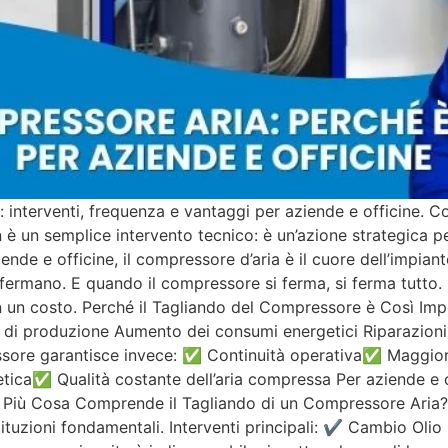
 interventi, frequenza e vantaggi per aziende e officine. 
è un semplice intervento tecnico: è un’azione strategica per
ende e officine, il compressore d’aria è il cuore dell’impia
i fermano. E quando il compressore si ferma, si ferma tutt
n un costo. Perché il Tagliando del Compressore è Così Impo
 di produzione Aumento dei consumi energetici Riparazioni 
ore garantisce invece: ✅ Continuità operativa✅ Maggior
ica✅ Qualità costante dell’aria compressa Per aziende e of
 di Più Cosa Comprende il Tagliando di un Compressore Ari
ostituzioni fondamentali. Interventi principali: ✔ Cambio Oli