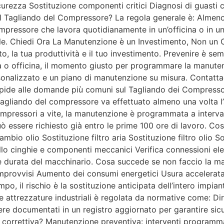
 sicurezza Sostituzione componenti critici Diagnosi di guast
 il Tagliando del Compressore? La regola generale è: Almeno
pressore che lavora quotidianamente in un’officina o in un’
 Chiedi Ora La Manutenzione è un Investimento, Non un Co
to, la tua produttività e il tuo investimento. Prevenire è s
da o officina, il momento giusto per programmare la manuten
onalizzato e un piano di manutenzione su misura. Contatta
rapide alle domande più comuni sul Tagliando dei Compress
 tagliando del compressore va effettuato almeno una volta l
pressori a vite, la manutenzione è programmata a intervalli
uò essere richiesto già entro le prime 100 ore di lavoro. C
bio olio Sostituzione filtro aria Sostituzione filtro olio Sos
o cinghie e componenti meccanici Verifica connessioni elett
a e durata del macchinario. Cosa succede se non faccio la
provvisi Aumento dei consumi energetici Usura accelerata
po, il rischio è la sostituzione anticipata dell’intero impia
e attrezzature industriali è regolata da normative come: 
re documentati in un registro aggiornato per garantire sicu
e correttiva? Manutenzione preventiva: interventi programm