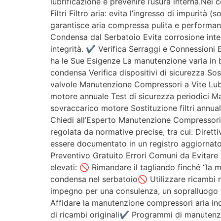
lubrificazione e prevenire l’usura interna.Nei
Filtri Filtro aria: evita l’ingresso di impurità
garantisce aria compressa pulita e performant
Condensa dal Serbatoio Evita corrosione inte
integrità. ✔ Verifica Serraggi e Connessioni E
ha le Sue Esigenze La manutenzione varia in b
condensa Verifica dispositivi di sicurezza Sos
valvole Manutenzione Compressori a Vite Lubrif
motore annuale Test di sicurezza periodici Ma
sovraccarico motore Sostituzione filtri annua
Chiedi all’Esperto Manutenzione Compressori e
regolata da normative precise, tra cui: Dire
essere documentato in un registro aggiornato.U
Preventivo Gratuito Errori Comuni da Evitar
elevati: 🚫 Rimandare il tagliando finché “la m
condensa nel serbatoio🚫 Utilizzare ricambi n
impegno per una consulenza, un sopralluogo t
Affidare la manutenzione compressori aria ind
di ricambi originali✔ Programmi di manutenz