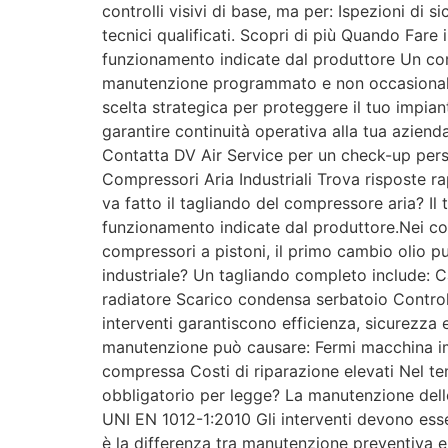
controlli visivi di base, ma per: Ispezioni di
tecnici qualificati. Scopri di più Quando Fare
funzionamento indicate dal produttore Un com
manutenzione programmato e non occasionale.
scelta strategica per proteggere il tuo impian
garantire continuità operativa alla tua azien
Contatta DV Air Service per un check-up pers
Compressori Aria Industriali Trova risposte 
va fatto il tagliando del compressore aria? Il
funzionamento indicate dal produttore.Nei com
compressori a pistoni, il primo cambio olio p
industriale? Un tagliando completo include: Cam
radiatore Scarico condensa serbatoio Controll
interventi garantiscono efficienza, sicurezz
manutenzione può causare: Fermi macchina im
compressa Costi di riparazione elevati Nel tem
obbligatorio per legge? La manutenzione dell
UNI EN 1012-1:2010 Gli interventi devono esse
è la differenza tra manutenzione preventiva 