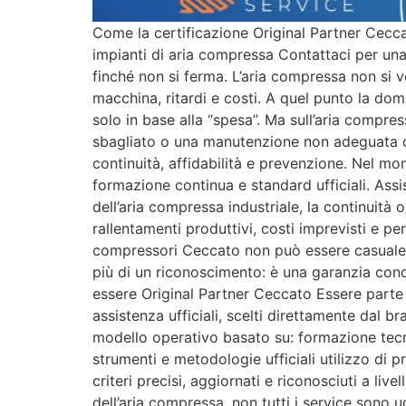
Come la certificazione Original Partner Ceccato
impianti di aria compressa Contattaci per u
finché non si ferma. L’aria compressa non si 
macchina, ritardi e costi. A quel punto la dom
solo in base alla “spesa”. Ma sull’aria compre
sbagliato o una manutenzione non adeguata cos
continuità, affidabilità e prevenzione. Nel m
formazione continua e standard ufficiali. Assi
dell’aria compressa industriale, la continuit
rallentamenti produttivi, costi imprevisti e pe
compressori Ceccato non può essere casuale.
più di un riconoscimento: è una garanzia concr
essere Original Partner Ceccato Essere parte 
assistenza ufficiali, scelti direttamente dal b
modello operativo basato su: formazione tec
strumenti e metodologie ufficiali utilizzo d
criteri precisi, aggiornati e riconosciuti a li
dell’aria compressa, non tutti i service sono u