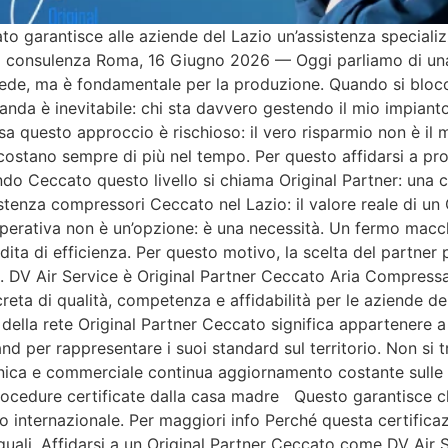
 garantisce alle aziende del Lazio un’assistenza specializza
na consulenza Roma, 16 Giugno 2026 — Oggi parliamo di una
vede, ma è fondamentale per la produzione. Quando si blocca,
anda è inevitabile: chi sta davvero gestendo il mio impiant
ssa questo approccio è rischioso: il vero risparmio non è il 
tano sempre di più nel tempo. Per questo affidarsi a profes
ondo Ceccato questo livello si chiama Original Partner: una
stenza compressori Ceccato nel Lazio: il valore reale di un O
à operativa non è un’opzione: è una necessità. Un fermo macc
rdita di efficienza. Per questo motivo, la scelta del partner
 DV Air Service è Original Partner Ceccato Aria Compressa
eta di qualità, competenza e affidabilità per le aziende de
della rete Original Partner Ceccato significa appartenere a 
rand per rappresentare i suoi standard sul territorio. Non si 
nica e commerciale continua aggiornamento costante sulle
i procedure certificate dalla casa madre Questo garantisce
vello internazionale. Per maggiori info Perché questa certif
guali. Affidarsi a un Original Partner Ceccato come DV Air Se