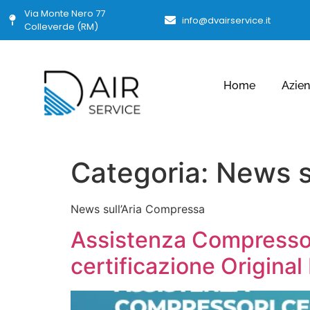
Via Monte Nero 77
info@dvairservice.it
Colleverde (RM)
Home
Azie
Categoria:
News s
News sull’Aria Compressa
Assistenza Compressor
certificazione Original 