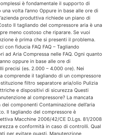
i complessi è fondamentale il supporto di
 una volta l’anno Oppure in base alle ore di
azienda produttiva richiede un piano di
sto Il tagliando del compressore aria è una
empre meno costoso che riparare. Se vuoi
zione è prima che si presenti il problema.
ci con fiducia FAQ FAQ – Tagliando
ori ad Aria Compressa nelle FAQ. Ogni quanto
’anno oppure in base alle ore di
 precisi (es. 2.000 – 4.000 ore). Nei
osa comprende il tagliando di un compressore
tituzione filtro separatore aria/olio Pulizia
riche e dispositivi di sicurezza Questi
 manutenzione al compressore? La mancata
 dei componenti Contaminazione dell’aria
nto. Il tagliando del compressore è
Direttiva Macchine 2006/42/CE D.Lgs. 81/2008
rezza e conformità in caso di controlli. Qual
ati per evitare guasti. Manutenzione