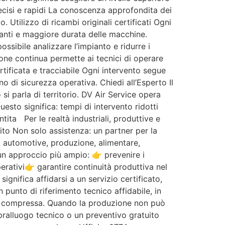
precisi e rapidi La conoscenza approfondita dei
 Utilizzo di ricambi originali certificati Ogni
anti e maggiore durata delle macchine.
ssibile analizzare l’impianto e ridurre i
one continua permette ai tecnici di operare
rtificata e tracciabile Ogni intervento segue
o di sicurezza operativa. Chiedi all’Esperto Il
si parla di territorio. DV Air Service opera
esto significa: tempi di intervento ridotti
ita Per le realtà industriali, produttive e
ito Non solo assistenza: un partner per la
: automotive, produzione, alimentare,
 un approccio più ampio: 👉 prevenire i
erativi👉 garantire continuità produttiva nel
nifica affidarsi a un servizio certificato,
 punto di riferimento tecnico affidabile, in
aria compressa. Quando la produzione non può
opralluogo tecnico o un preventivo gratuito