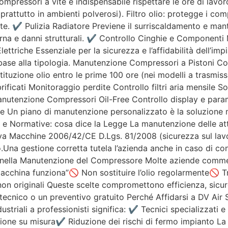
 compressori a vite è indispensabile rispettare le ore di lav
 (soprattutto in ambienti polverosi). Filtro olio: protegge i c
e. ✔ Pulizia Radiatore Previene il surriscaldamento e mant
rna e danni strutturali. ✔ Controllo Cinghie e Componenti 
lettriche Essenziale per la sicurezza e l’affidabilità dell’i
ase alla tipologia. Manutenzione Compressori a Pistoni Contr
tituzione olio entro le prime 100 ore (nei modelli a trasmiss
icati Monitoraggio perdite Controllo filtri aria mensile Sost
nutenzione Compressori Oil-Free Controllo display e parametr
le Un piano di manutenzione personalizzato è la soluzione 
 Normative: cosa dice la Legge La manutenzione delle attre
ttiva Macchine 2006/42/CE D.Lgs. 81/2008 (sicurezza sul la
na gestione corretta tutela l’azienda anche in caso di contr
e nella Manutenzione del Compressore Molte aziende comme
acchina funziona”🚫 Non sostituire l’olio regolarmente🚫 Tra
on originali Queste scelte compromettono efficienza, sicur
ecnico o un preventivo gratuito Perché Affidarsi a DV Air 
ustriali a professionisti significa: ✔ Tecnici specializzati
ione su misura✔ Riduzione dei rischi di fermo impianto L