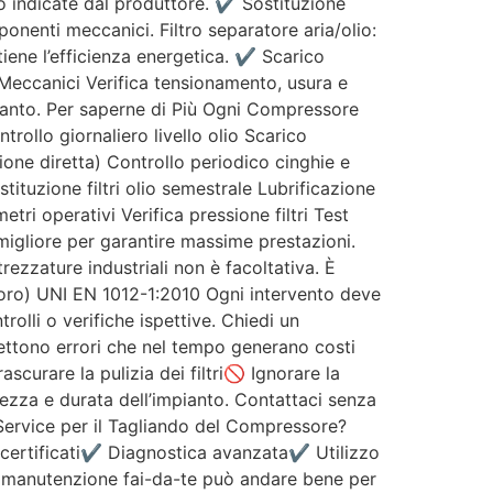
oro indicate dal produttore. ✔ Sostituzione
omponenti meccanici. Filtro separatore aria/olio:
iene l’efficienza energetica. ✔ Scarico
Meccanici Verifica tensionamento, usura e
mpianto. Per saperne di Più Ogni Compressore
ollo giornaliero livello olio Scarico
ione diretta) Controllo periodico cinghie e
ituzione filtri olio semestrale Lubrificazione
i operativi Verifica pressione filtri Test
migliore per garantire massime prestazioni.
zzature industriali non è facoltativa. È
voro) UNI EN 1012-1:2010 Ogni intervento deve
olli o verifiche ispettive. Chiedi un
ttono errori che nel tempo generano costi
scurare la pulizia dei filtri🚫 Ignorare la
ezza e durata dell’impianto. Contattaci senza
Service per il Tagliando del Compressore?
 e certificati✔ Diagnostica avanzata✔ Utilizzo
a manutenzione fai-da-te può andare bene per