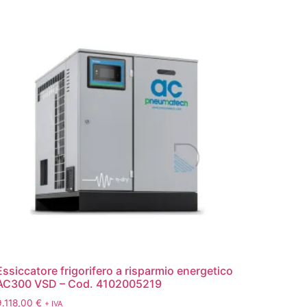
Essiccatore frigorifero a risparmio energetico
AC300 VSD – Cod. 4102005219
9.118,00
€
+ IVA