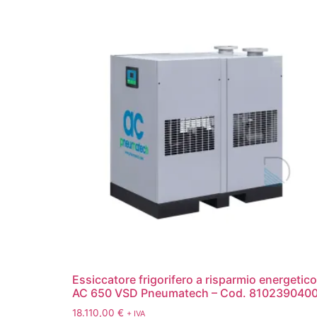
Essiccatore frigorifero a risparmio energetico
AC 650 VSD Pneumatech – Cod. 810239040
18.110,00
€
+ IVA