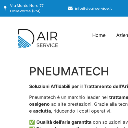
Via Monte Nero 77
info@dvairservice.it
Colleverde (RM)
Home
Azie
PNEUMATECH
Soluzioni Affidabili per il Trattamento dell’
Pneumatech è un marchio leader nel
trattame
ossigeno
ad alte prestazioni. Grazie alla tec
e asciutta
, riducendo i costi operativi.
✅
Qualità dell’aria garantita
con soluzioni av