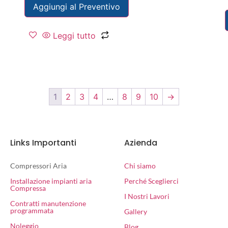
Aggiungi al Preventivo
Leggi tutto
1
2
3
4
…
8
9
10
→
Links Importanti
Azienda
Compressori Aria
Chi siamo
Installazione impianti aria
Perché Sceglierci
Compressa
I Nostri Lavori
Contratti manutenzione
programmata
Gallery
Noleggio
Blog