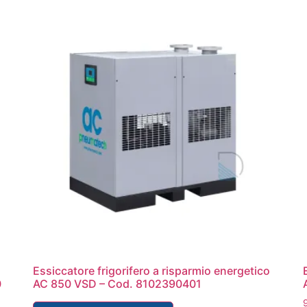
Essiccatore frigorifero a risparmio energetico
0
AC 850 VSD – Cod. 8102390401