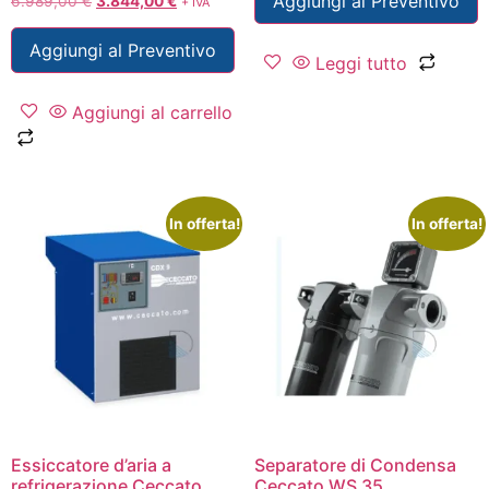
Aggiungi al Preventivo
6.989,00
€
3.844,00
€
+ IVA
Aggiungi al Preventivo
Leggi tutto
Aggiungi al carrello
In offerta!
In offerta!
Essiccatore d’aria a
Separatore di Condensa
refrigerazione Ceccato
Ceccato WS 35