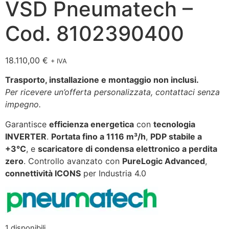
VSD Pneumatech –
Cod. 8102390400
18.110,00
€
+ IVA
Trasporto, installazione e montaggio non inclusi.
Per ricevere un’offerta personalizzata, contattaci senza
impegno.
Garantisce
efficienza energetica
con
tecnologia
INVERTER
.
Portata fino a 1116 m³/h
,
PDP stabile a
+3°C
, e
scaricatore di condensa elettronico a perdita
zero
. Controllo avanzato con
PureLogic Advanced
,
connettività ICONS
per Industria 4.0
1 disponibili