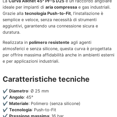
La
Curva AIRnet 45° PF-S D25
è un raccordo angolare
ideale per impianti di
aria compressa
e gas industriali.
Grazie alla
tecnologia Push-to-Fit
, l’installazione è
semplice e veloce, senza necessità di strumenti
aggiuntivi, garantendo una connessione sicura e
duratura.
Realizzata in
polimero resistente
agli agenti
atmosferici e senza silicone, questa curva è progettata
per offrire massima affidabilità anche in ambienti esterni
e per applicazioni industriali.
Caratteristiche tecniche
✔️
Diametro
: Ø 25 mm
✔️
Angolo
: 45°
✔️
Materiale
: Polimero (senza silicone)
✔️
Tecnologia
: Push-to-Fit
✔️
Pressione massima
: 16 bar