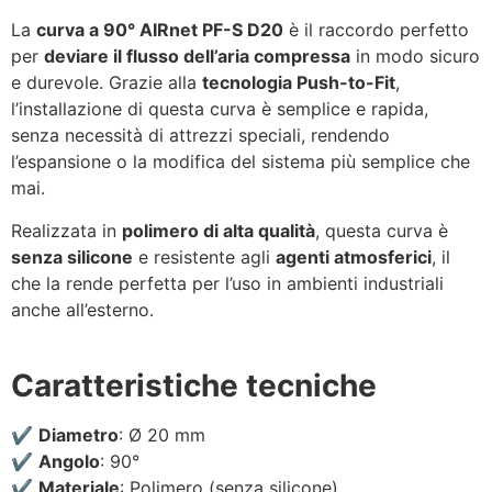
La
curva a 90° AIRnet PF-S D20
è il raccordo perfetto
per
deviare il flusso dell’aria compressa
in modo sicuro
e durevole. Grazie alla
tecnologia Push-to-Fit
,
l’installazione di questa curva è semplice e rapida,
senza necessità di attrezzi speciali, rendendo
l’espansione o la modifica del sistema più semplice che
mai.
Realizzata in
polimero di alta qualità
, questa curva è
senza silicone
e resistente agli
agenti atmosferici
, il
che la rende perfetta per l’uso in ambienti industriali
anche all’esterno.
Caratteristiche tecniche
✔️
Diametro
: Ø 20 mm
✔️
Angolo
: 90°
✔️
Materiale
: Polimero (senza silicone)