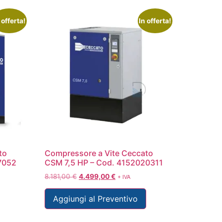
 offerta!
In offerta!
to
Compressore a Vite Ceccato
7052
CSM 7,5 HP – Cod. 4152020311
8.181,00
€
4.499,00
€
+ IVA
Aggiungi al Preventivo