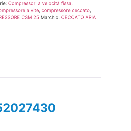
rie:
Compressori a velocità fissa
,
ompressore a vite
,
compressore ceccato
,
ESSORE CSM 25
Marchio:
CECCATO ARIA
152027430