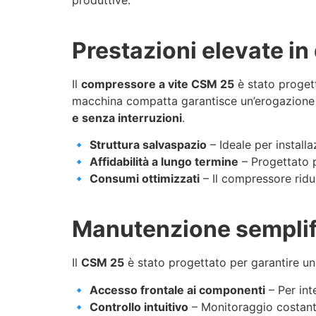
produttive.
Prestazioni elevate in
Il
compressore a vite CSM 25
è stato progett
macchina compatta garantisce un’erogazione d
e senza interruzioni
.
🔹
Struttura salvaspazio
– Ideale per installaz
🔹
Affidabilità a lungo termine
– Progettato p
🔹
Consumi ottimizzati
– Il compressore ridu
Manutenzione semplifi
Il
CSM 25
è stato progettato per garantire 
🔹
Accesso frontale ai componenti
– Per int
🔹
Controllo intuitivo
– Monitoraggio costant