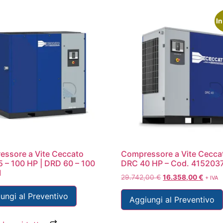
In
ssore a Vite Ceccato
Compressore a Vite Cecca
 – 100 HP | DRD 60 – 100
DRC 40 HP – Cod. 415203
M
29.742,00
€
16.358,00
€
+ IVA
ungi al Preventivo
Aggiungi al Preventivo