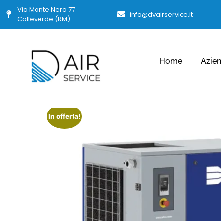
Via Monte Nero 77
info@dvairservice.it
Colleverde (RM)
Home
Azie
In offerta!