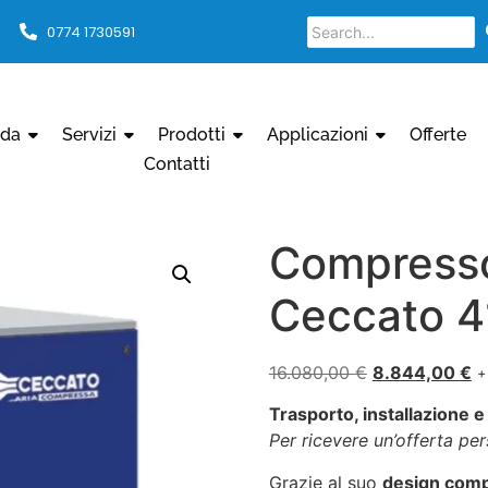
0774 1730591
nda
Servizi
Prodotti
Applicazioni
Offerte
Contatti
Compresso
Ceccato 
16.080,00
€
8.844,00
€
+
Trasporto, installazione e
Per ricevere un’offerta pe
Grazie al suo
design comp