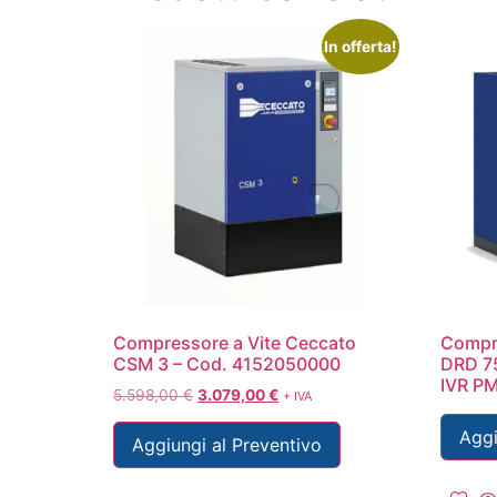
In offerta!
Compressore a Vite Ceccato
Compre
CSM 3 – Cod. 4152050000
DRD 75
IVR P
5.598,00
€
3.079,00
€
+ IVA
Aggi
Aggiungi al Preventivo