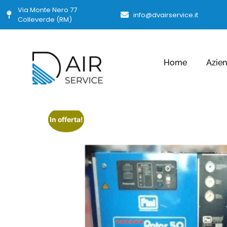
Via Monte Nero 77
info@dvairservice.it
Colleverde (RM)
Home
Azie
In offerta!