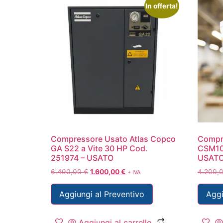
In offerta!
Compressore Usato Atlas Copco
Compr
GA S22 a Vite 30 HP Cod.
CSM10
251974 – USATO
USAT
6.400,00
€
1.600,00
€
4.200,
+ IVA
Aggiungi al Preventivo
Aggi
Aggiungi al carrello