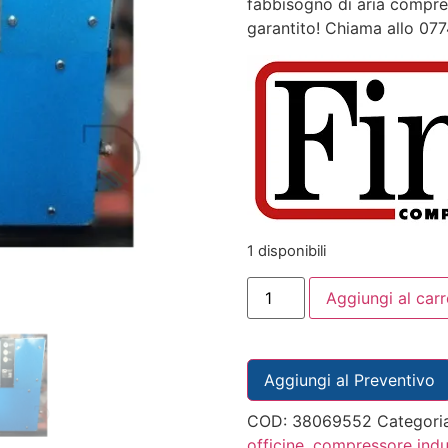
fabbisogno di aria compres
garantito! Chiama allo 07
1 disponibili
Aggiungi al carr
Aggiungi al Preventivo
COD:
38069552
Categori
officine
,
compressore indus