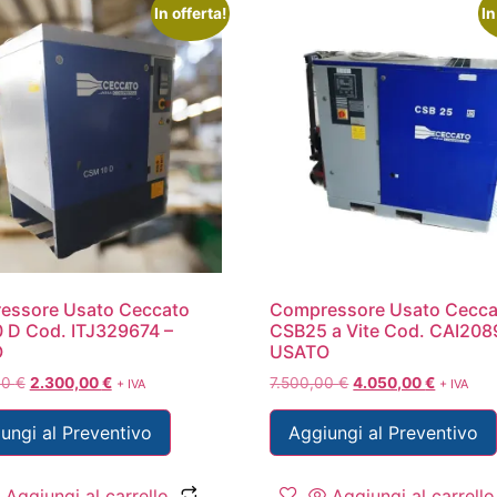
In offerta!
In
essore Usato Ceccato
Compressore Usato Cecca
 D Cod. ITJ329674 –
CSB25 a Vite Cod. CAI208
O
USATO
00
€
2.300,00
€
7.500,00
€
4.050,00
€
+ IVA
+ IVA
ungi al Preventivo
Aggiungi al Preventivo
Aggiungi al carrello
Aggiungi al carrello