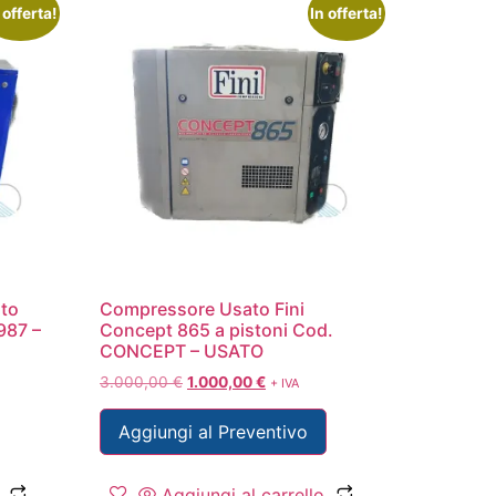
 offerta!
In offerta!
to
Compressore Usato Fini
987 –
Concept 865 a pistoni Cod.
CONCEPT – USATO
3.000,00
€
1.000,00
€
+ IVA
Aggiungi al Preventivo
Aggiungi al carrello