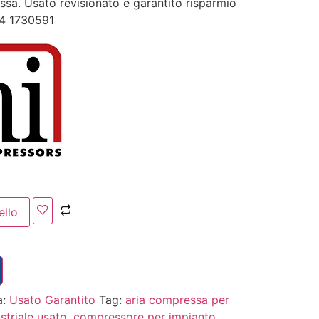
sa. Usato revisionato e garantito risparmio
74 1730591
ello
a:
Usato Garantito
Tag:
aria compressa per
triale usato
,
compressore per impianto