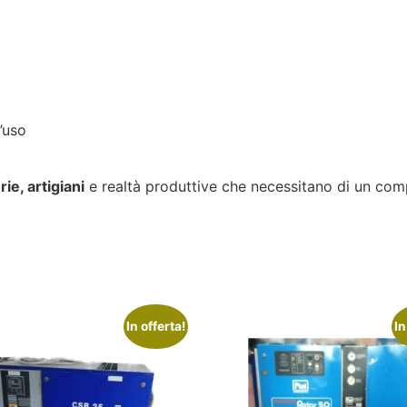
’uso
ie, artigiani
e realtà produttive che necessitano di un c
In offerta!
In