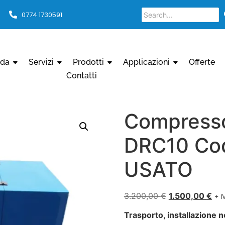
0774 1730591
nda
Servizi
Prodotti
Applicazioni
Offerte
Contatti
Compresso
DRC10 Cod
USATO
3.200,00
€
1.500,00
€
+ I
Trasporto, installazione n