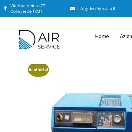
Via Monte Nero 77
info@dvairservice.it
Colleverde (RM)
Home
Azie
In offerta!