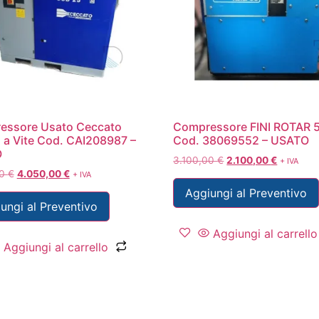
essore Usato Ceccato
Compressore FINI ROTAR 
a Vite Cod. CAI208987 –
Cod. 38069552 – USATO
O
3.100,00
€
2.100,00
€
+ IVA
00
€
4.050,00
€
+ IVA
Aggiungi al Preventivo
ungi al Preventivo
Aggiungi al carrello
Aggiungi al carrello