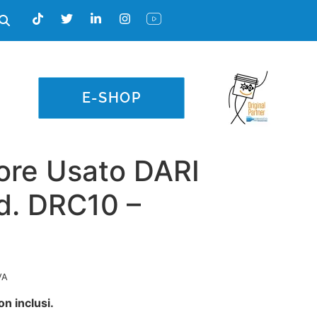
E-SHOP
re Usato DARI
. DRC10 –
VA
on inclusi.