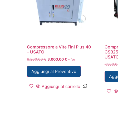
Compressore a Vite Fini Plus 40
Compr
– USATO
CSB25 
USAT
6.200,00
€
3.000,00
€
+ IVA
7.500,
Aggiungi al Preventivo
Aggi
Aggiungi al carrello