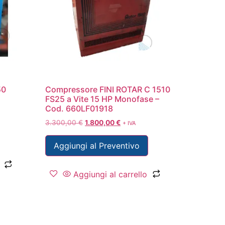
50
Compressore FINI ROTAR C 1510
FS25 a Vite 15 HP Monofase –
Cod. 660LF01918
3.300,00
€
1.800,00
€
+ IVA
Aggiungi al Preventivo
Aggiungi al carrello