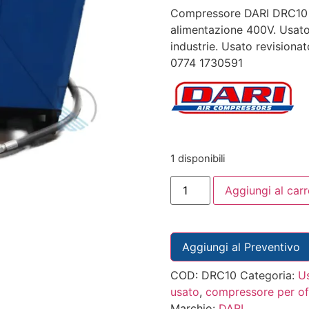
Compressore DARI DRC10 a 
alimentazione 400V. Usato 
industrie. Usato revisiona
0774 1730591
1 disponibili
Aggiungi al carr
Aggiungi al Preventivo
COD:
DRC10
Categoria:
Us
usato
,
compressore per of
Marchio:
DARI