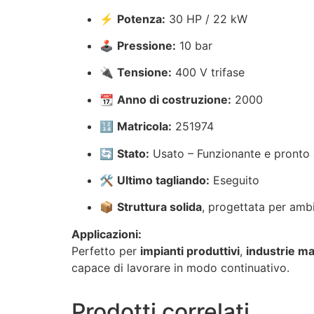
⚡
Potenza:
30 HP / 22 kW
🕹
Pressione:
10 bar
🔌
Tensione:
400 V trifase
📆
Anno di costruzione:
2000
🔢
Matricola:
251974
🔄
Stato:
Usato – Funzionante e pronto a
🛠
Ultimo tagliando:
Eseguito
📦
Struttura solida
, progettata per ambie
Applicazioni:
Perfetto per
impianti produttivi
,
industrie ma
capace di lavorare in modo continuativo.
Prodotti correlati