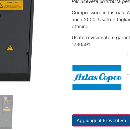
Per ricevere un’offerta pe
Compressore industriale A
anno 2000. Usato e tagliand
officine.
Usato revisionato e garant
1730591
1
Aggiungi al Preventivo