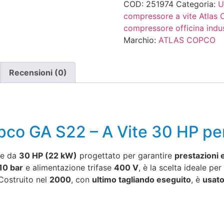
COD:
251974
Categoria:
U
compressore a vite Atlas
compressore officina indus
Marchio:
ATLAS COPCO
Recensioni (0)
co GA S22 – A Vite 30 HP per
te da
30 HP (22 kW)
progettato per garantire
prestazioni e
10 bar
e alimentazione trifase
400 V
, è la scelta ideale per
 Costruito nel
2000
, con
ultimo tagliando eseguito
, è
usato