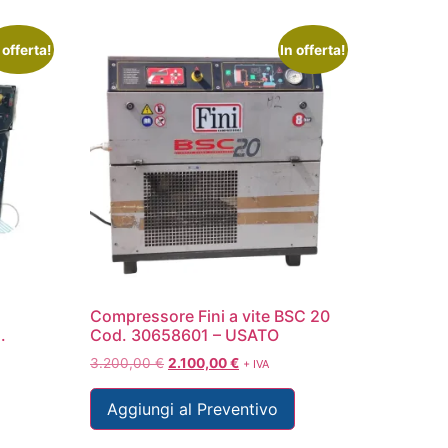
 offerta!
In offerta!
Compressore Fini a vite BSC 20
.
Cod. 30658601 – USATO
3.200,00
€
2.100,00
€
+ IVA
Aggiungi al Preventivo