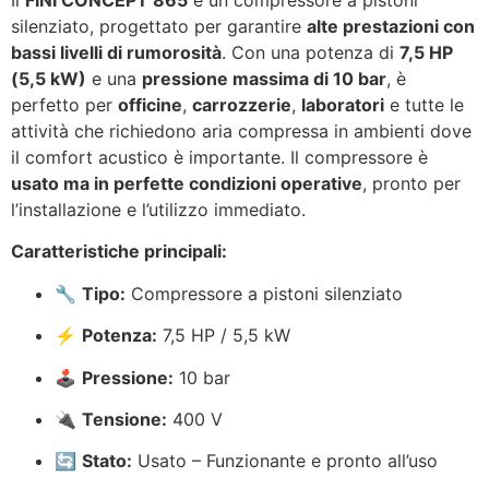
Il
FINI CONCEPT 865
è un compressore a pistoni
silenziato, progettato per garantire
alte prestazioni con
bassi livelli di rumorosità
. Con una potenza di
7,5 HP
(5,5 kW)
e una
pressione massima di 10 bar
, è
perfetto per
officine
,
carrozzerie
,
laboratori
e tutte le
attività che richiedono aria compressa in ambienti dove
il comfort acustico è importante. Il compressore è
usato ma in perfette condizioni operative
, pronto per
l’installazione e l’utilizzo immediato.
Caratteristiche principali:
🔧
Tipo:
Compressore a pistoni silenziato
⚡
Potenza:
7,5 HP / 5,5 kW
🕹
Pressione:
10 bar
🔌
Tensione:
400 V
🔄
Stato:
Usato – Funzionante e pronto all’uso