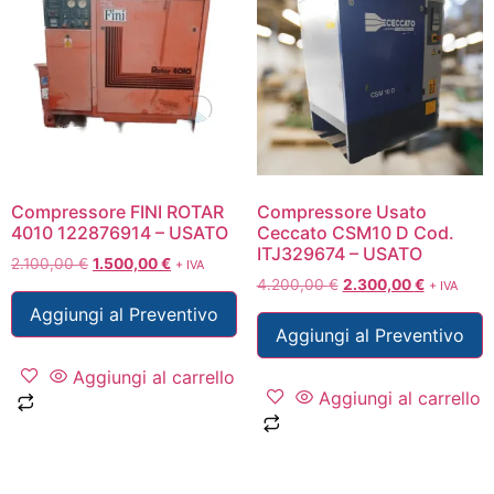
Compressore FINI ROTAR
Compressore Usato
4010 122876914 – USATO
Ceccato CSM10 D Cod.
ITJ329674 – USATO
2.100,00
€
1.500,00
€
+ IVA
4.200,00
€
2.300,00
€
+ IVA
Aggiungi al Preventivo
Aggiungi al Preventivo
Aggiungi al carrello
Aggiungi al carrello