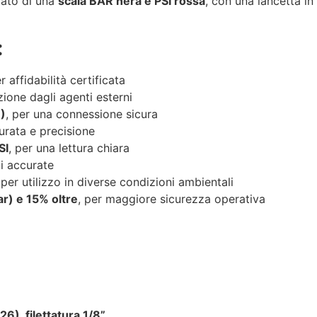
ato di una
scala BAR nera e PSI rossa
, con una lancetta in
:
er affidabilità certificata
zione dagli agenti esterni
)
, per una connessione sicura
urata e precisione
SI
, per una lettura chiara
ni accurate
 per utilizzo in diverse condizioni ambientali
ar) e 15% oltre
, per maggiore sicurezza operativa
6), filettatura 1/8”