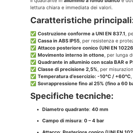
Il quadrante in
alluminio a fondo bianco
è dot
lettura chiara e immediata dei valori.
Caratteristiche principali
✅
Costruzione conforme a UNI EN 837.1
, p
✅
Cassa in ABS IP55
, per resistenza e prote
✅
Attacco posteriore conico (UNI EN 10226
✅
Movimento interno in ottone
, per lunga d
✅
Quadrante in alluminio con scala BAR e P
✅
Classe di precisione 2,5%
, per misurazio
✅
Temperatura d’esercizio: -10°C / +60°C
,
✅
Sovrappressione fino al 25% (fino a 60 b
Specifiche tecniche:
Diametro quadrante
:
40 mm
Campo di misura
:
0 – 4 bar
Attacco
:
Posteriore conico (UNI EN 1022