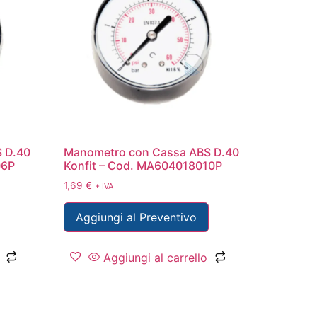
 D.40
Manometro con Cassa ABS D.40
06P
Konfit – Cod. MA604018010P
1,69
€
+ IVA
Aggiungi al Preventivo
Aggiungi al carrello