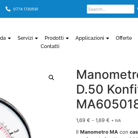
0774 1730591
nda
Servizi
Prodotti
Applicazioni
Offerte
Contatti
Manometr
D.50 Konfi
MA60501
1,69
€
-
1,69
€
+ IVA
Il
Manometro MA
con
cas