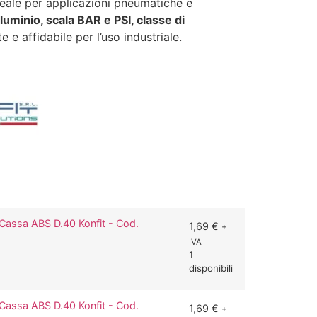
deale per applicazioni pneumatiche e
luminio, scala BAR e PSI, classe di
te e affidabile per l’uso industriale.
assa ABS D.40 Konfit - Cod.
1,69
€
+
IVA
1
disponibili
assa ABS D.40 Konfit - Cod.
1,69
€
+