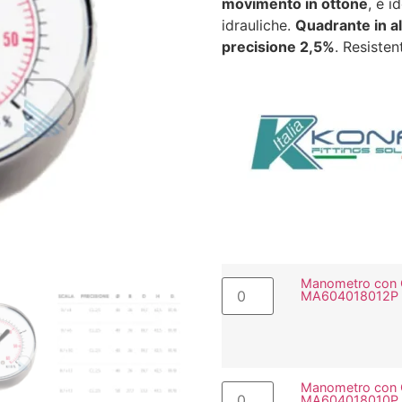
movimento in ottone
, è i
idrauliche.
Quadrante in al
precisione 2,5%
. Resisten
Manometro con C
MA604018012P
Manometro con C
MA604018010P