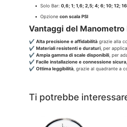
Solo Bar:
0,6; 1; 1,6; 2,5; 4; 6; 10; 12;
Opzione
con scala PSI
Vantaggi del Manometro
✔️
Alta precisione e affidabilità
grazie alla c
✔️
Materiali resistenti e duraturi
, per applica
✔️
Ampia gamma di scale disponibili
, per ad
✔️
Facile installazione e connessione sicura
✔️
Ottima leggibilità
, grazie al quadrante a co
Ti potrebbe interessa