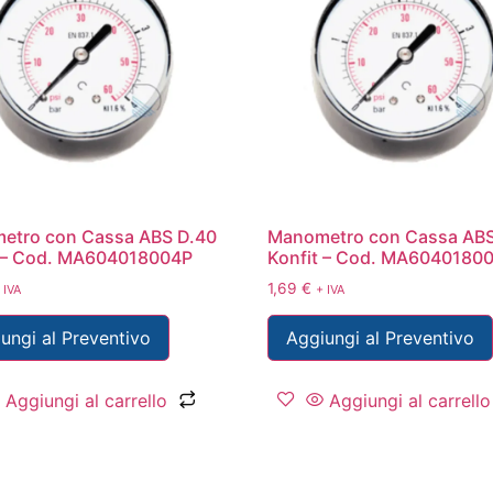
etro con Cassa ABS D.40
Manometro con Cassa ABS
t – Cod. MA604018004P
Konfit – Cod. MA6040180
1,69
€
 IVA
+ IVA
ungi al Preventivo
Aggiungi al Preventivo
Aggiungi al carrello
Aggiungi al carrello