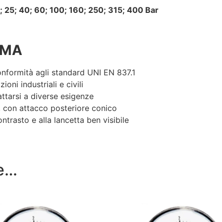
 16; 25; 40; 60; 100; 160; 250; 315; 400 Bar
 MA
onformità agli standard UNI EN 837.1
zioni industriali e civili
attarsi a diverse esigenze
, con attacco posteriore conico
ntrasto e alla lancetta ben visibile
re…