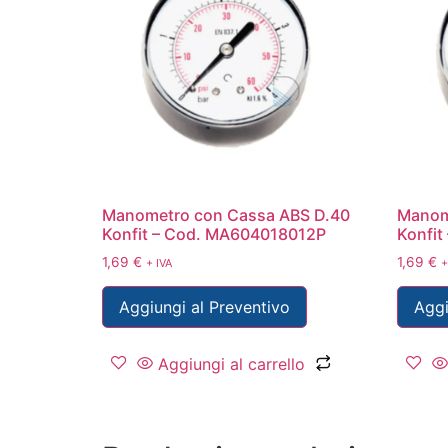
Manometro con Cassa ABS D.40
Manom
Konfit – Cod. MA604018012P
Konfi
1,69
€
1,69
€
+ IVA
+
Aggiungi al Preventivo
Aggi
Aggiungi al carrello