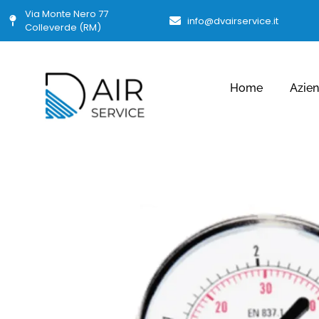
Via Monte Nero 77
info@dvairservice.it
Colleverde (RM)
Home
Azie