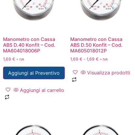
Manometro con Cassa
Manometro con Cassa
ABS D.40 Konfit – Cod.
ABS D.50 Konfit – Cod.
MA604018006P
MA605018012P
1,69
€
1,69
€
-
1,69
€
+ IVA
+ IVA
Visualizza prodotti
Aggiungi al Preventivo
Aggiungi al carrello