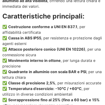
alluminio ad alta visibilità
, offrendo una lettura chiara e
immediata dei valori.
Caratteristiche principali:
✅
Costruzione conforme a UNI EN 837.1
, per
affidabilità certificata
✅
Cassa in ABS IP55
, per resistenza e protezione dagli
agenti esterni
✅
Attacco posteriore conico (UNI EN 10226)
, per una
connessione sicura
✅
Movimento interno in ottone
, per lunga durata e
precisione
✅
Quadrante in alluminio con scala BAR e PSI
, per una
lettura chiara
✅
Classe di precisione 2,5%
, per misurazioni accurate
✅
Temperatura d’esercizio: -10°C / +60°C
, per
utilizzo in diverse condizioni ambientali
✅
Sovrappressione fino al 25% (fino a 60 bar) e 15%