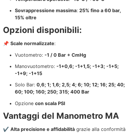
Sovrappressione massima
:
25% fino a 60 bar,
15% oltre
Opzioni disponibili:
📌
Scale normalizzate
:
Vuotometro:
-1 / 0 Bar + CmHg
Manovuotometro:
-1+0,6; -1+1,5; -1+3; -1+5;
-1+9; -1+15
Solo Bar:
0,6; 1; 1,6; 2,5; 4; 6; 10; 12; 16; 25; 40;
60; 100; 160; 250; 315; 400 Bar
Opzione
con scala PSI
Vantaggi del Manometro MA
✔️
Alta precisione e affidabilità
grazie alla conformità