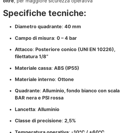
oltre
, per maggiore sicurezza operativa
Specifiche tecniche:
Diametro quadrante
:
40 mm
Campo di misura
:
0 – 4 bar
Attacco
:
Posteriore conico (UNI EN 10226),
filettatura 1/8”
Materiale cassa
:
ABS (IP55)
Materiale interno
:
Ottone
Quadrante
:
Alluminio, fondo bianco con scala
BAR nera e PSI rossa
Lancetta
:
Alluminio
Classe di precisione
:
2,5%
Temperatura operativa
:
-10°C / +60°C